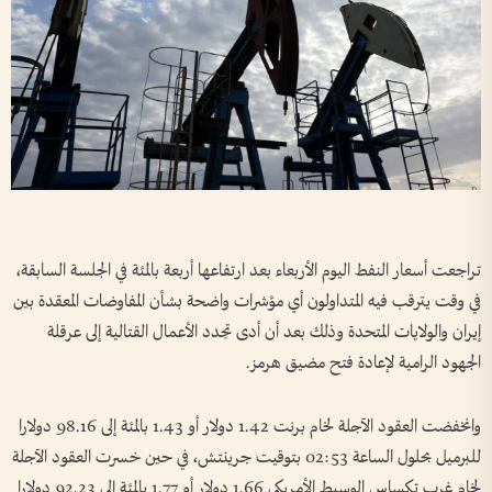
تراجعت أسعار النفط اليوم الأربعاء بعد ارتفاعها أربعة بالمئة في الجلسة ‌السابقة،
في وقت يترقب فيه المتداولون أي مؤشرات واضحة بشأن المفاوضات المعقدة بين
إيران والولايات المتحدة وذلك بعد أن أدى تجدد الأعمال القتالية إلى عرقلة
الجهود الرامية لإعادة فتح مضيق هرمز.
وانخفضت ⁠العقود الآجلة لخام برنت 1.42 دولار أو 1.43 بالمئة إلى 98.16 دولارا
للبرميل بحلول الساعة 02:53 بتوقيت جرينتش، في حين خسرت العقود ‌الآجلة
لخام غرب تكساس الوسيط الأمريكي 1.66 دولار أو 1.77 بالمئة إلى 92.23 دولارا