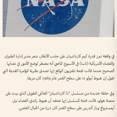
في واقعة تبرز قدرة كيم كارداشيان على جذب الأنظار، شعر مدير إدارة الطيران
والفضاء الأمريكية (ناسا) في الأسبوع الماضي أنه مضطر لوضع الأمور في نصابها
الصحيح عندما قالت نجمة تلفزيون الواقع إنها تصدق نظرية المؤامرة القديمة التي
تقول إن هبوط أبولو 11 على سطح القمر عام 1969 كان مزيفا.
وفي حلقة جديدة من مسلسل "ذا كارداشيانز" العائلي الطويل الذي يبث على
منصة هولو، قالت نجمة المسلسل إنها تعتقد أن هبوط رائدي الفضاء نيل
أرمسترونج وباز ألدرين على سطح القمر كان دربا من الخيال العلمي.