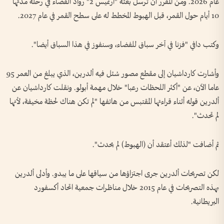
عام 2026. ومن المقرر أن ترسل بعثة "أرتميس 2" رواد الفضاء في رحلة مدتها
10 أيام حول القمر، قبل الهبوط المخطط له على سطح القمر في عام 2027.
وكتب دافي "فزنا في آخر سباق للفضاء، وسنفوز في هذا السباق أيضا".
وأشارت كارداشيان إلى مقطع مصور سُئل فيه ألدرين، الذي يبلغ من العمر 95
عاما الآن، عن "أكثر اللحظات رعبا" خلال مهمة أبولو. ونقلت كارداشيان عن
ألدرين قوله أثناء قراءتها المقتبس من هاتفها "لم تكن هناك لحظة مخيفة، لأنها
لم تحدث".
ثم أضافت "لذلك أعتقد أن (الهبوط) لم يحدث".
لكن تصريحات ألدرين جرى اجتزاؤها من سياقها على ما يبدو. وأدلى ألدرين
بهذه التصريحات في عام 2015 خلال مناظرات جمعية اتحاد أكسفورد
البريطانية.