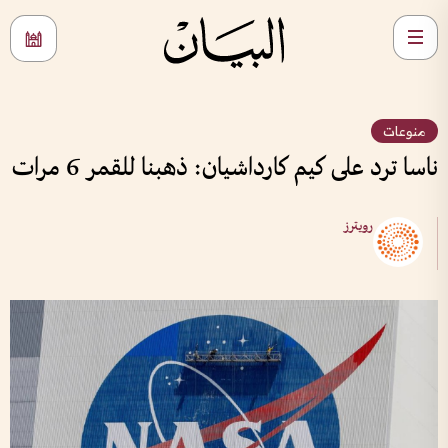
منوعات
ناسا ترد على كيم كارداشيان: ذهبنا للقمر 6 مرات
رويترز