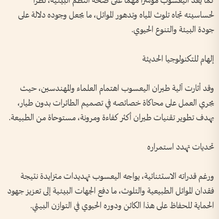
كما يُعد اليعسوب مؤشراً مهماً على صحة النظم البيئية، نظراً
لحساسيته تجاه تلوث المياه وتدهور الموائل، ما يجعل وجوده دلالة على
جودة البيئة والتنوع الحيوي.
إلهام للتكنولوجيا الحديثة
وقد أثارت آلية طيران اليعسوب اهتمام العلماء والمهندسين، حيث
يجري العمل على محاكاة خصائصه في تصميم الطائرات بدون طيار،
بهدف تطوير تقنيات طيران أكثر كفاءة ومرونة، مستوحاة من الطبيعة.
تحديات تهدد استمراره
ورغم قدراته الاستثنائية، يواجه اليعسوب تهديدات متزايدة نتيجة
فقدان الموائل الطبيعية والتلوث، ما دفع الجهات البيئية إلى تعزيز جهود
الحماية للحفاظ على هذا الكائن ودوره الحيوي في التوازن البيئي.