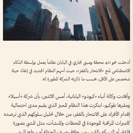
أدخلت نحو 40 محطة ومبنى تجاري في اليابان نظاماً يعمل بواسطة الذكاء
الاصطناعي لمنع «الانتحار بالقفز»، حيث أسهم النظام الجديد في إنقاذ حياة
شخصين على الأقل، بحسب ما ذكرته الشركة المطورة له.
وأفادت وكالة أنباء «كيودو» اليابانية، أمس الاثنين، بأن شركة «أسيلا»
ومقرها طوكيو، ابتكرت هذا النظام المميز الذي يقيم مدى احتمالية
إقدام الأفراد على الانتحار بالقفز، من خلال تحليل سلوكهم الذي ترصده
كاميرات المراقبة الموجودة في المحطات والمنشآت، مثل المشي بصورة
قلقة، أو التسكع بالقرب من حافة رصيف المحطة أو سطح المبنى.