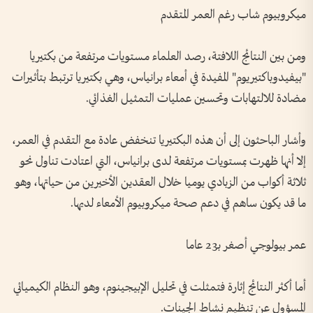
ميكروبيوم شاب رغم العمر المتقدم
ومن بين النتائج اللافتة، رصد العلماء مستويات مرتفعة من بكتيريا
"بيفيدوباكتيريوم" المفيدة في أمعاء برانياس، وهي بكتيريا ترتبط بتأثيرات
مضادة للالتهابات وتحسين عمليات التمثيل الغذائي.
وأشار الباحثون إلى أن هذه البكتيريا تنخفض عادة مع التقدم في العمر،
إلا أنها ظهرت بمستويات مرتفعة لدى برانياس، التي اعتادت تناول نحو
ثلاثة أكواب من الزبادي يوميا خلال العقدين الأخيرين من حياتها، وهو
ما قد يكون ساهم في دعم صحة ميكروبيوم الأمعاء لديها.
عمر بيولوجي أصغر بـ23 عاما
أما أكثر النتائج إثارة فتمثلت في تحليل الإبيجينوم، وهو النظام الكيميائي
المسؤول عن تنظيم نشاط الجينات.