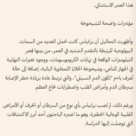
هذا العمر الاستثنائي.
مؤشرات واضحة للشيخوخة
وأظهرت التحاليل أن برانياس كانت تحمل العديد من السمات
البيولوجية المرتبطة بالتقدم الشديد في العمر، من بينها قِصر
التيلوميرات الواقعة في نهايات الكروموسومات، ووجود تغيرات التهابية
في الجهاز المناعي، وشيخوخة الخلايا اللمفاوية البائية، إضافة إلى حالة
تُعرف باسم "تكوّن الدم النسيلي"، والتي ترتبط عادة بزيادة خطر الإصابة
بسرطان الدم وأمراض القلب واضطرابات نخاع العظم.
ورغم ذلك، لم تُصب برانياس بأي نوع من السرطان أو الخرف أو الأمراض
القلبية الوعائية الخطيرة، وهو ما اعتبره الباحثون أحد أبرز الاكتشافات
التي توصلت إليها الدراسة.