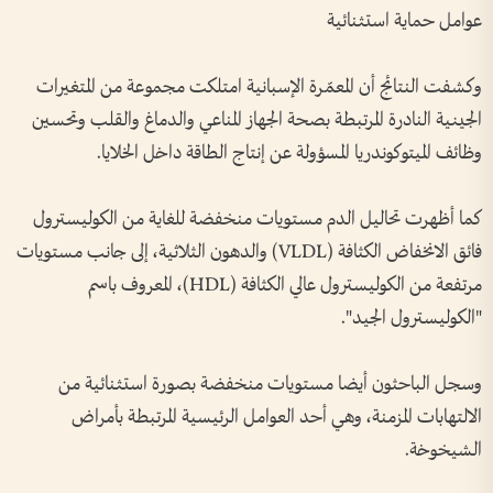
عوامل حماية استثنائية
وكشفت النتائج أن المعمّرة الإسبانية امتلكت مجموعة من المتغيرات
الجينية النادرة المرتبطة بصحة الجهاز المناعي والدماغ والقلب وتحسين
وظائف الميتوكوندريا المسؤولة عن إنتاج الطاقة داخل الخلايا.
كما أظهرت تحاليل الدم مستويات منخفضة للغاية من الكوليسترول
فائق الانخفاض الكثافة (VLDL) والدهون الثلاثية، إلى جانب مستويات
مرتفعة من الكوليسترول عالي الكثافة (HDL)، المعروف باسم
"الكوليسترول الجيد".
وسجل الباحثون أيضا مستويات منخفضة بصورة استثنائية من
الالتهابات المزمنة، وهي أحد العوامل الرئيسية المرتبطة بأمراض
الشيخوخة.