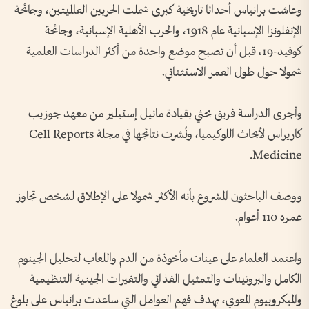
وعاشت برانياس أحداثا تاريخية كبرى شملت الحربين العالميتين، وجائحة
الإنفلونزا الإسبانية عام 1918، والحرب الأهلية الإسبانية، وجائحة
كوفيد-19، قبل أن تصبح موضع واحدة من أكثر الدراسات العلمية
شمولا حول طول العمر الاستثنائي.
وأجرى الدراسة فريق بحثي بقيادة مانيل إستيلير من معهد جوزيب
كاريراس لأبحاث اللوكيميا، ونُشرت نتائجها في مجلة Cell Reports
Medicine.
ووصف الباحثون المشروع بأنه الأكثر شمولا على الإطلاق لشخص تجاوز
عمره 110 أعوام.
واعتمد العلماء على عينات مأخوذة من الدم واللعاب لتحليل الجينوم
الكامل والبروتينات والتمثيل الغذائي والتغيرات الجينية التنظيمية
والميكروبيوم المعوي، بهدف فهم العوامل التي ساعدت برانياس على بلوغ