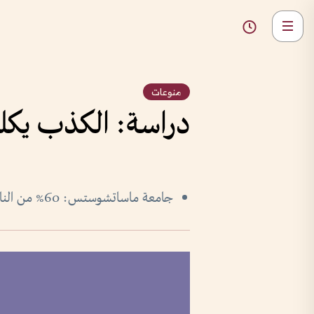
منوعات
دراسة: الكذب يكلف
جامعة ماساتشوستس: 60% من الناس يكذبون بشكل أو بآخر