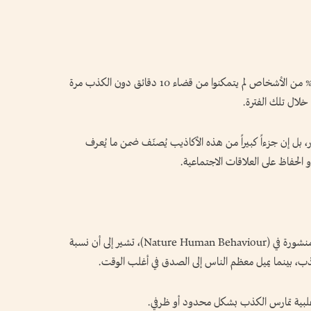
تشير دراسة من جامعة ماساتشوستس إلى أن 60% من الأشخاص لم يتمكنوا من قضاء 10 دقائق دون الكذب مرة
خلال تلك الفترة.
بل إن جزءاً كبيراً من هذه الأكاذيب يُصنّف ضمن ما يُعرف
 الحفاظ على العلاقات الاجتماعية.
لكن الصورة ليست متساوية بين الجميع، فأبحاث منشورة في (Nature Human Behaviour)، تشير إلى أن نسبة
ذب، بينما يميل معظم الناس إلى الصدق في أغلب الوقت.
أغلبية تمارس الكذب بشكل محدود أو ظرفي.