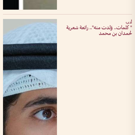
أدب
" كلمات.. وّلدت منه".. رائعة شعرية
لحمدان بن محمد