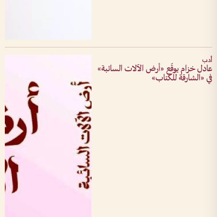
أدب
عادل خزام يوقّع «أرض الآلات السائبة»
في «الشارقة للكتاب»