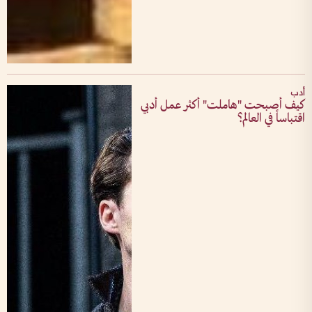
أدب
كيف أصبحت "هاملت" أكثر عمل أدبي
اقتباساً في العالم؟