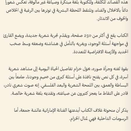
هذه القصائد المكثّفة، والمكتوبة بلغة مبتكرة وصياغة غير مألوفة، تعكس شعوراً
دائماً بالانحلال والفناء، وتلتقط اللحظة البشرية في توترها بين الرغبة في الخلاص
والخوف من الاندثار.
الكتاب يقع في أكثر من 250 صفحة، ويقدّم تجربة شعرية جديدة، ويضع القارئ
في مواجهة أسئلة الوجود، ويغريه بالتأمل في هشاشته وضعفه وسط صخب
الحديد والأزمنة الافتراضية المتعددة.
بقوة لغته وجرأة صوره، يحوّل خزام تفاصيل الحياة اليومية إلى مشاهد شعرية
آسرة، في كل نص يفتح نافذة على أسئلة كبرى من صميم وجودنا، جامعاً بين
البساطة والعمق، بين اللمحة الشعرية والبعد الفلسفي. إنه صوت شعري نادر،
قادر على التقاط ما يعجز كثيرون عن صياغته، وتقديمه بلغة شعرية خالصة.
يذكر أن منحوتة غلاف الكتاب أبدعتها الفنانة الإماراتية عائشة جمعة، أما
الرسومات الداخلية فهي لمنال الخزام.