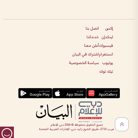
إكس
اتصل بنا
لينكدإن
خدماتنا
فيسبوك
أعلن معنا
انستغرام
اشترك في البيان
يوتيوب
سياسة الخصوصية
تيك توك
جميع الحقوق محفوظة ©
2026
دبي للإعلام
ص.ب 2710، طريق الشيخ زايد، دبي، الإمارات العربية المتحدة