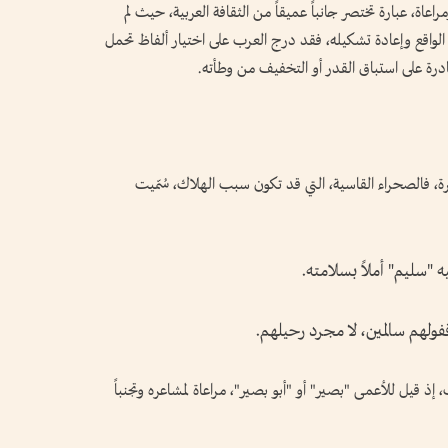
اة، عبارة تختصر جانباً عميقاً من الثقافة العربية، حيث لم
لواقع وإعادة تشكيله، فقد درج العرب على اختيار ألفاظ تحمل
ادرة على استباق القدر أو التخفيف من وطأته.
هرة، فالصحراء القاسية، التي قد تكون سبب الهلاك، سُمّيت
ه "سليم" أملاً بسلامته.
 قفولهم سالمين، لا مجرد رحيلهم.
 قيل للأعمى "بصير" أو "أبو بصير"، مراعاة لمشاعره وتجنباً