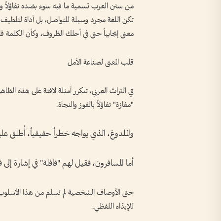
من سنن العرب تسمية ما فيه سوء بضده تفاؤلاً ومراع
تكن اللغة مجرد وسيلة للتواصل، بل أداة لتلطيف ا
معنى إيجابياً حتى في أحلك الظروف، وكأن الكلمة ق
قلب المعنى لصناعة الأمل
في التراث العربي، تتكرر أمثلة لافتة على هذه الظا
"مفازة" تفاؤلاً بالفوز والنجاة.
والملدوغ، الذي يواجه خطراً حقيقياً، أُطلق علي
أما المسافرون، فقيل لهم "قافلة" في إشارة إلى
حتى الأوصاف الشخصية لم تسلم من هذا الأسلوب، إذ
للإيذاء اللفظي.