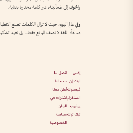
والخوف إلى طمأنينة، عبر كلمة مختارة بعناية.
وفي عالم اليوم، حيث لا تزال الكلمات تصنع الانطبا
صالحاً: اللغة لا تصف الواقع فقط… بل تعيد تشكيل
إكس
اتصل بنا
لينكدإن
خدماتنا
فيسبوك
أعلن معنا
انستغرام
اشترك في
يوتيوب
البيان
تيك توك
سياسة
الخصوصية