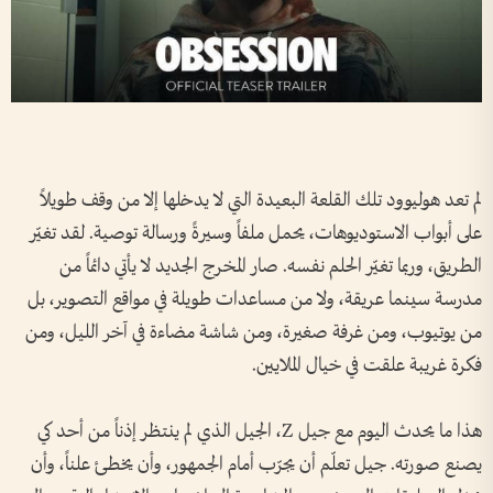
لم تعد هوليوود تلك القلعة البعيدة التي لا يدخلها إلا من وقف طويلاً
على أبواب الاستوديوهات، يحمل ملفاً وسيرةً ورسالة توصية. لقد تغيّر
الطريق، وربما تغيّر الحلم نفسه. صار المخرج الجديد لا يأتي دائماً من
مدرسة سينما عريقة، ولا من مساعدات طويلة في مواقع التصوير، بل
من يوتيوب، ومن غرفة صغيرة، ومن شاشة مضاءة في آخر الليل، ومن
فكرة غريبة علقت في خيال الملايين.
هذا ما يحدث اليوم مع جيل Z، الجيل الذي لم ينتظر إذناً من أحد كي
يصنع صورته. جيل تعلّم أن يجرّب أمام الجمهور، وأن يخطئ علناً، وأن