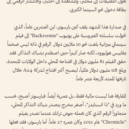
يحوّل التعليقات إلى مختبر، والمشاهدة إلى اختبار، والانتشار الرقمي إلى
بطاقة دخول نحو السينما الكبرى.
في صدارة هذا المشهد يقف كين بارسونز، ابن العشرين عاماً، الذي
تحوّلت سلسلته الفيروسية على يوتيوب "Backrooms" إلى فيلم
سينمائي بميزانية بلغت نحو 10 ملايين دولار. الرقم في ذاته ليس ضخماً
بمقاييس هوليوود، لكنه صار كبيراً حين اصطدم بشباك التذاكر. فقد
حقق الفيلم 81 مليون دولار في افتتاحه المحلي داخل الولايات المتحدة،
وبلغ 118 مليون دولار عالمياً، ليصبح أكبر افتتاح لشركة A24 خلال
تاريخها الممتد لأربعة عشر عاماً.
المفارقة هنا ليست مالية فقط، بل عمرية أيضاً. فبارسونز أصبح، بحسب
ما ورد في "ذا انسنايدر"، أصغر مخرج يتصدر شباك التذاكر المحلي،
متجاوزاً الرقم الذي كان يحمله جوش ترانك عندما تصدر بفيلم
"Chronicle" عام 2012 وكان عمره 27 عاماً. أما بارسونز، فقد فعلها