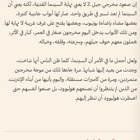
إن صعود مخرجي جيل Z لا يعني نهاية السينما القديمة، لكنه يعني أن
السينما لم تعد تسير في طريق واحد. صار لها أبواب جانبية كثيرة،
بعضها مضاء بإضاءة يوتيوب، وبعضها يفتح على غرف غريبة لا نهاية لها.
ومن تلك الأبواب يدخل اليوم مخرجون صغار في العمر، كبار في الأثر،
يحملون معهم خوف جيلهم، وسرعته، وقلقه، وخياله.
ولعل أجمل ما في الأمر أن السينما، كلما ظن الناس أنها شاخت،
وجدت من يعيد إليها شبابها. مرة جاءها ذلك من موجة مخرجين
متمردين، ومرة من كاميرات مستقلة، واليوم يأتيها من أبناء الإنترنت.
من الذين لم ينتظروا أن تصنعهم هوليوود، بل صنعوا أنفسهم حتى
اضطرت هوليوود أن تنظر إليهم.