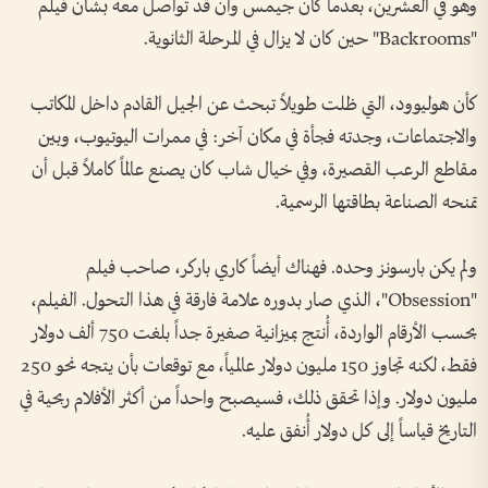
وهو في العشرين، بعدما كان جيمس وان قد تواصل معه بشأن فيلم
"Backrooms" حين كان لا يزال في المرحلة الثانوية.
كأن هوليوود، التي ظلت طويلاً تبحث عن الجيل القادم داخل المكاتب
والاجتماعات، وجدته فجأة في مكان آخر: في ممرات اليوتيوب، وبين
مقاطع الرعب القصيرة، وفي خيال شاب كان يصنع عالماً كاملاً قبل أن
تمنحه الصناعة بطاقتها الرسمية.
ولم يكن بارسونز وحده. فهناك أيضاً كاري باركر، صاحب فيلم
"Obsession"، الذي صار بدوره علامة فارقة في هذا التحول. الفيلم،
بحسب الأرقام الواردة، أُنتج بميزانية صغيرة جداً بلغت 750 ألف دولار
فقط، لكنه تجاوز 150 مليون دولار عالمياً، مع توقعات بأن يتجه نحو 250
مليون دولار. وإذا تحقق ذلك، فسيصبح واحداً من أكثر الأفلام ربحية في
التاريخ قياساً إلى كل دولار أُنفق عليه.