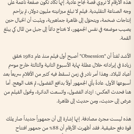
هذه الأرقام لا تروي قصة نجاح عادية. إنها تكاد تكون صفعة ناعمة على
وجه الصناعة التقليدية. فيلم لا تبلغ ميزانيته مليون دولار، ثم يزاحم
إنتاجات ضخمة، ويتحوّل إلى ظاهرة جماهيرية، ويثبت أن الخيال حين
يصيب موضعه في نفس الجمهور، لا يحتاج دائماً إلى جبل من المال كي يبلغ
القمة.
الأشد لفتاً أن "Obsession" أصبح أول فيلم منذ عام 1982 يحقق
زيادة في إيراداته خلال عطلة نهاية الأسبوع الثانية والثالثة خارج موسم
أعياد الميلاد. وهذا أمر نادر في زمن تسقط فيه كثير من الأفلام سريعاً بعد
أسبوعها الأول. عادةً يأتي الجمهور أولاً بدافع الفضول، ثم يخف الوهج. أما
هنا فحدث العكس: ازداد الفضول، واتسعت الدائرة، وتحول الفيلم من
عرض إلى حديث، ومن حديث إلى ظاهرة.
هذه ليست مجرد مصادفة. إنها إشارة إلى أن جمهوراً جديداً صار يملك
قوة دفع حقيقية. فقد أظهرت الأرقام أن 88% من جمهور افتتاح