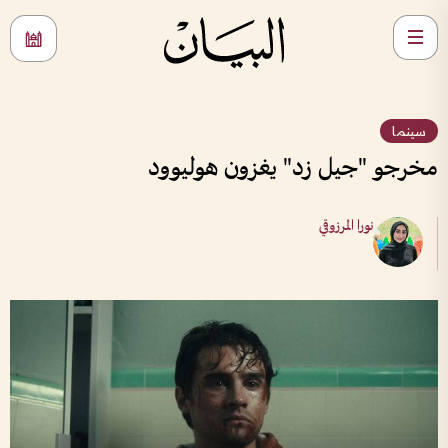
سينما
مخرجو "جيل زد" يغزون هوليوود
نورا المرزوقي