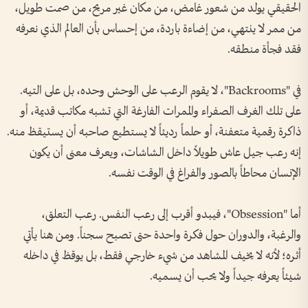
الحقيقي يولد من شعور غامض، من مكان غير مريح، من صمت طويل،
من ممر لا ينتهي، من إضاءة باردة، من إحساس بأن العالم الذي نعرفه
فقد فجأة منطقه.
في "Backrooms"، لا يقوم الرعب على الوحش وحده، بل على التيه.
على تلك الغرف الصفراء والممرات الفارغة التي تشبه مكاتب قديمة، أو
ذاكرة رقمية متعفنة، أو حلماً رديئاً لا يستطيع صاحبه أن يستيقظ منه.
إنه رعب جيل عاش طويلاً داخل الشاشات، ويعرف معنى أن يكون
الإنسان محاطاً بالصور والفراغ في الوقت نفسه.
أما "Obsession"، فيبدو أقرب إلى رعب النفس. رعب التعلق،
والرغبة، والدوران حول فكرة واحدة حتى تصبح سجناً. ومن هنا يأتي
أثره؛ لأنه لا يخيف المشاهد من شيء خارجي فقط، بل يوقظ في داخله
شيئاً يعرفه جيداً ولا يحب أن يسميه.