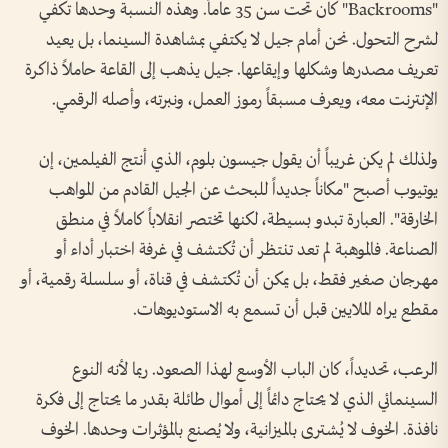
"Backrooms" كان تحت سن 35 عاماً. وهذه النسبة وحدها تكفي
لشرح التحول. نحن أمام جيل لا يكتفي بمشاهدة السينما، بل يعيد
تعريف مصدرها وشكلها وإيقاعها. جيل يذهب إلى القاعة حاملاً ذاكرة
الإنترنت معه، ويعرف مسبقاً رموز العمل، ونبرته، وأصله الرقمي.
ولذلك لم يكن غريباً أن يقول جيسون بلوم، الذي أنتج الفيلمين، إن
يوتيوب أصبح "مكاناً جديداً للبحث عن الجيل القادم من المواهب
الخارقة". العبارة تبدو بسيطة، لكنها تختصر انقلاباً كاملاً في منطق
الصناعة. فالموهبة لم تعد تنتظر أن تُكتشف في غرفة اختبار أداء أو
مهرجان صغير فقط، بل يمكن أن تُكتشف في قناة، أو سلسلة رقمية، أو
مقطع يراه الملايين قبل أن تسمع به الاستوديوهات.
الرعب، تحديداً، كان الباب الأوسع لهذا الصعود. ربما لأنه النوع
السينمائي الذي لا يحتاج دائماً إلى أموال طائلة بقدر ما يحتاج إلى فكرة
نافذة. الخوف لا يُشترى بالميزانية، ولا يُصنع بالمؤثرات وحدها. الخوف