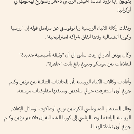
يقولون إنها تزود أساسا الجيش الروسي ذخائر وصواريخ لهجومها في
أوكرانيا.
ونقلت وكالة الانباء الروسية ريا نوفوستي عن مراسل قوله إن "روسيا
وكوريا الشمالية وقعتا اتفاق شراكة استراتيجية".
وكان بوتين أشار في وقت سابق الى أن "وثيقة تأسيسية جديدة"
للعلاقات بين موسكو وبيونغ يانغ باتت "جاهزة".
وأفادت وكالات الأنباء الروسية بأن المحادثات الثنائية بين بوتين وكيم
جونغ أون استغرقت حوالي ساعتين وسبقتها مفاوضات موسعة.
وقال المستشار الدبلوماسي للكرملين يوري أوشاكوف لوسائل الإعلام
الروسية المرافقة للوفد الرئاسي إلى كوريا الشمالية إن فلاديمير بوتين وكيم
جونغ أون تبادلا الهدايا.