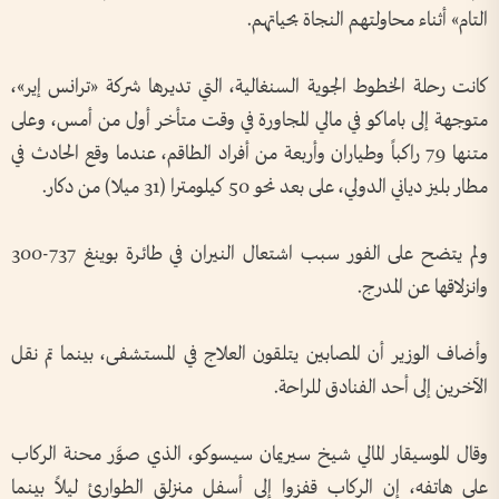
التام» أثناء محاولتهم النجاة بحياتهم.
كانت رحلة الخطوط الجوية السنغالية، التي تديرها شركة «ترانس إير»،
متوجهة إلى باماكو في مالي المجاورة في وقت متأخر أول من أمس، وعلى
متنها 79 راكباً وطياران وأربعة من أفراد الطاقم، عندما وقع الحادث في
مطار بليز دياني الدولي، على بعد نحو 50 كيلومترا (31 ميلا) من دكار.
ولم يتضح على الفور سبب اشتعال النيران في طائرة بوينغ 737-300
وانزلاقها عن المدرج.
وأضاف الوزير أن المصابين يتلقون العلاج في المستشفى، بينما تم نقل
الآخرين إلى أحد الفنادق للراحة.
وقال الموسيقار المالي شيخ سيريمان سيسوكو، الذي صوَّر محنة الركاب
على هاتفه، إن الركاب قفزوا إلى أسفل منزلق الطوارئ ليلاً بينما