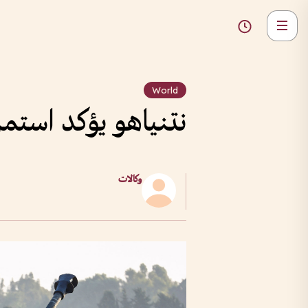
World
نتنياهو يؤكد استمر
وكالات