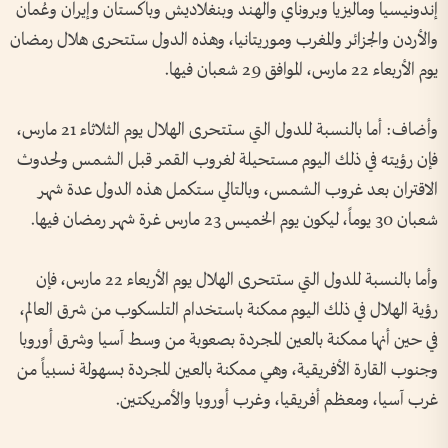
إندونيسيا وماليزيا وبروناي والهند وبنغلاديش وباكستان وإيران وعُمان
والأردن والجزائر والمغرب وموريتانيا، وهذه الدول ستتحرى هلال رمضان
يوم الأربعاء 22 مارس، الموافق 29 شعبان فيها.
وأضاف: أما بالنسبة للدول التي ستتحرى الهلال يوم الثلاثاء 21 مارس،
فإن رؤيته في ذلك اليوم مستحيلة لغروب القمر قبل الشمس ولحدوث
الاقتران بعد غروب الشمس، وبالتالي ستكمل هذه الدول عدة شهر
شعبان 30 يوماً، ليكون يوم الخميس 23 مارس غرة شهر رمضان فيها.
وأما بالنسبة للدول التي ستتحرى الهلال يوم الأربعاء 22 مارس، فإن
رؤية الهلال في ذلك اليوم ممكنة باستخدام التلسكوب من شرق العالم،
في حين أنها ممكنة بالعين المجردة بصعوبة من وسط آسيا وشرق أوروبا
وجنوب القارة الأفريقية، وهي ممكنة بالعين المجردة بسهولة نسبياً من
غرب آسيا، ومعظم أفريقيا، وغرب أوروبا والأمريكتين.