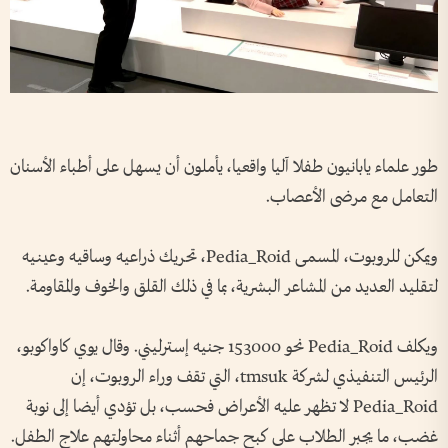
طور علماء يابانيون طفلا آليا واقعيا، يأملون أن يسهل على أطباء الأسنان
التعامل مع مرضى الأعصاب.
ويمكن للروبوت، المسمى Pedia_Roid، تحريك ذراعيه وساقيه وعينيه
لتقليد العديد من المشاعر البشرية، بما في ذلك القلق والخوف والمقاومة.
ويكلف Pedia_Roid نحو 153000 جنيه إسترليني. وقال يوي كاواكوبو،
الرئيس التنفيذي لشركة tmsuk، التي تقف وراء الروبوت، إن
Pedia_Roid لا تظهر عليه الأعراض فحسب، بل تؤدي أيضا إلى نوبة
غضب، ما يجبر الطلاب على كبح جماحهم أثناء محاولتهم علاج الطفل.