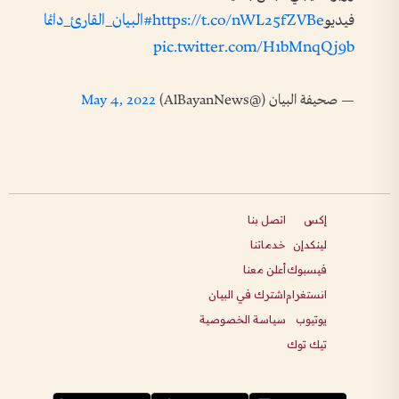
فيديو
https://t.co/nWL25fZVBe
#البيان_القارئ_دائما
pic.twitter.com/H1bMnqQj9b
— صحيفة البيان (@AlBayanNews)
May 4, 2022
إكس
اتصل بنا
لينكدإن
خدماتنا
فيسبوك
أعلن معنا
انستغرام
اشترك في البيان
يوتيوب
سياسة الخصوصية
تيك توك