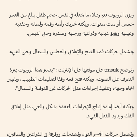
ويزن الروبوت 50 رطلا، ما يجعله في نفس حجم طفل يبلغ من العمر
خمس أو ست سنوات. ويمكنه تحريك رأسه وفمه ولسانه وجفنيه
وعينيه وبؤبؤ عينيه وذراعيه ورجليه وصدره وحتى النبض.
وتشمل حركات فمه الفتح والإغلاق والعطس والسعال وحتى القيء.
وتوضح tmsuk على موقعها على الإنترنت: "يتميز هذا الروبوت بميزة
التعرف على الصوت، ويمكنه فتح فمه وفقا لتعليمات الطبيب، وتغيير
اتجاه وجهه، وتنفيذ إجراءات مثل الحركات غير المتوقعة والسعال".
ويمكنه أيضا إعادة إنتاج الإجراءات المعقدة بشكل واقعي، مثل إغلاق
الفك وردود الفعل القيء.
وتشمل حركات الجسم التواء وتشنجات ورفرفة في الذراعين والساقين،