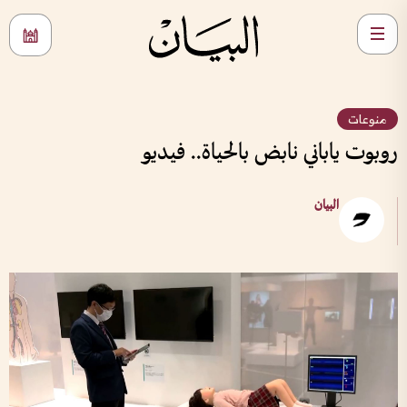
منوعات
روبوت ياباني نابض بالحياة.. فيديو
البيان