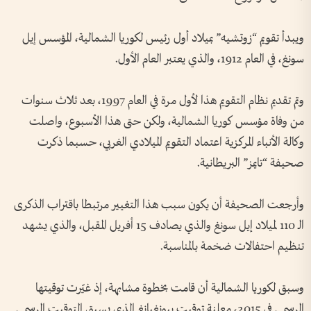
ويبدأ تقويم “زوتشيه” بميلاد أول رئيس لكوريا الشمالية، المؤسس إيل
سونغ، في العام 1912، والذي يعتبر العام الأول.
وتم تقديم نظام التقويم هذا لأول مرة في العام 1997، بعد ثلاث سنوات
من وفاة مؤسس كوريا الشمالية، ولكن حتى هذا الأسبوع، واصلت
وكالة الأنباء المركزية اعتماد التقويم الميلادي الغربي، حسبما ذكرت
صحيفة “تايمز” البريطانية.
وأرجعت الصحيفة أن يكون سبب هذا التغيير مرتبطا باقتراب الذكرى
الـ 110 لميلاد إيل سونغ والذي يصادف 15 أفريل المقبل، والذي يشهد
تنظيم احتفالات ضخمة بالمناسبة.
وسبق لكوريا الشمالية أن قامت بخطوة مشابهة، إذ غيّرت توقيتها
الرسمي في 2015، معلنة توقيت بيونغيانغ الذي يسبق التوقيت الرسمي