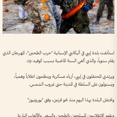
استأنفت بلدة إيبي في أليكانتي الإسبانية "حرب الطحين"، المهرجان الذي
يقام سنوياً، والذي ألغي السنة الماضية بسبب كوفيد-19.
ويرتدي المحتفلون في إيبي، أزياء عسكرية وينظمون انقلاباً وهمياً،
ويستولون على السلطة في المدينة حتى غروب الشمس.
وتحتفل البلدة بهذا اليوم منذ نحو قرنين، وفق "يورونيوز"
ويقوم الانقلابيون المسلحون بالطحين والبيض والألعاب النارية