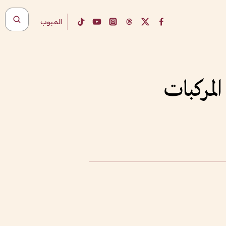
المبوب
لمركبات