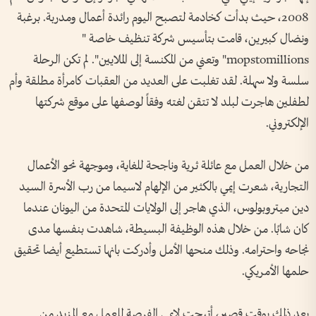
2008، حيث بدأت كخادمة لتصبح اليوم رائدة أعمال ومدربة. برغبة
ونضال كبيرين، قامت بتأسيس شركة تنظيف خاصة "
mopstomillions" وتعني من المكنسة إلى الملايين". لم تكن الرحلة
سلسة ولا سهلة. لقد تغلبت على العديد من العقبات كامرأة مطلقة وأم
لطفلين هاجرت لبلد لا تتقن لغته وفقاً لوصفها على موقع شركتها
الإلكتروني.
من خلال العمل مع عائلة ثرية وناجحة للغاية، وموجهة نحو الأعمال
التجارية، شعرت إيمي بالكثير من الإلهام لاسيما من رب الأسرة السيد
دين ميتروبولوس، الذي هاجر إلى الولايات المتحدة من اليونان عندما
كان شابًا. من خلال هذه الوظيفة البسيطة، شاهدت بنفسها مدى
نجاحه واحترامه. وذلك منحها الأمل وأدركت بانها تستطيع أيضا تحقيق
حلمها الأمريكي.
بعد ذلك بوقت قصير، أتيحت لإيمي الفرصة للعمل مع المزيد من