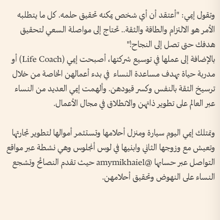
وتقول إيمي: "أعتقد أن أي شخص يمكنه تحقيق حلمه. كل ما يتطلبه
الأمر هو الالتزام والطاقة والثقة.. تحتاج إلى مواصلة السعي لتحقيق
هدفك حتى تصل إلى النجاح!"
بالإضافة إلى عملها في توسيع شركتها، أصبحت إيمي (Life Coach) أو
مدربة حياة بهدف مساعدة النساء في بدء أعمالهن الخاصة من خلال
ترسيخ الثقة بالنفس وكسر قيودهن. وألهمت إيمي العديد من النساء
عبر العالم على تطوير ذاتهن والانطلاق في مجال الأعمال.
وتمتلك إيمي اليوم سيارة ومنزل أحلامها وتستثمر أموالها لتطوير تجارتها
وتعيش مع وزوجها الثاني وابنيها في لوس أنجلوس وهي نشطة عبر مواقع
التواصل عبر حسابها @amymikhaiel حيث تقدم النصائح وتشجع
النساء على النهوض وتحقيق أحلامهن.