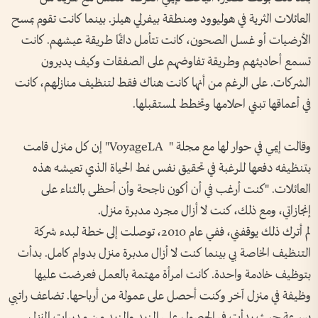
العائلات الثرية في هوليوود ومنطقة بيفرلي هيلز. بينما كانت تقوم بمسح
الأرضيات أو غسل الصحون، كانت تتأمل دائمًا طريقة عيشهم. كانت
تسمع أحاديثهم وطريقة تفاوضهم على الصفقات وكيف يديرون
الشركات. على الرغم من أنها كانت هناك فقط لتنظيف منازلهم، كانت
في أعماقها تبني احلامها وتخطط لمستقبلها.
وقالت إيمي في حوار لها مع مجلة " VoyageLA" إن كل منزل قامت
بتنظيفه دفعها للرغبة في تحقيق نفس نمط الحياة الذي تعيشه هذه
العائلات. "كنت أرغب في أن أكون ناجحة وأن أحظى بالثناء على
إنجازاتي، ومع ذلك، كنت لا أزال مجرد مدبرة منزل.
لم أترك ذلك يوقفني، ففي عام 2010، توصلت إلى خطة لبدء شركة
التنظيف الخاصة بي بينما كنت لا أزال مدبرة منزل بدوام كامل. بدأت
بتوظيف خادمة واحدة. كانت امرأة مهتمة بالعمل فعرضت عليها
وظيفة في منزل آخر وكنت أحصل على عمولة من أرباحها. تضاعف راتبي
بسرعة حيث بدأت في الحصول على المزيد والمزيد من مدبرات المنزل