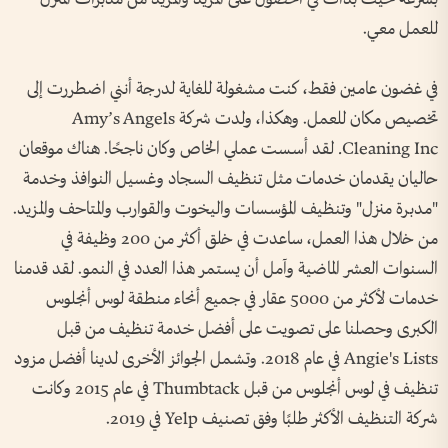
للعمل معي.
في غضون عامين فقط، كنت مشغولة للغاية لدرجة أنني اضطررت إلى
تخصيص مكان للعمل. وهكذا، ولدت شركة Amy’s Angels
Cleaning Inc. لقد أسست عملي الخاص وكان ناجحًا. هناك موقعان
حاليان يقدمان خدمات مثل تنظيف السجاد وغسيل النوافذ وخدمة
"مدبرة منزل" وتنظيف المؤسسات واليخوت والقوارب والمتاحف والمزيد.
من خلال هذا العمل، ساعدت في خلق أكثر من 200 وظيفة في
السنوات العشر الماضية وآمل أن يستمر هذا العدد في النمو. لقد قدمنا
خدمات لأكثر من 5000 عقار في جميع أنحاء منطقة لوس أنجلوس
الكبرى وحصلنا على تصويت على أفضل خدمة تنظيف من قبل
Angie's Lists في عام 2018. وتشمل الجوائز الأخرى لدينا أفضل مزود
تنظيف في لوس أنجلوس من قبل Thumbtack في عام 2015 وكانت
شركة التنظيف الأكثر طلبًا وفق تصنيف Yelp في 2019.