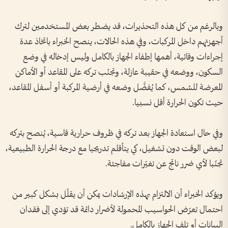
وبالرغم من كل هذه التحذيرات، قد يضطر بعض المستخدمين لترك
أجهزتهم داخل المركبات، وفي هذه الحالات، ينصح الخبراء باتخاذ عدة
إجراءات وقائية، أهمها إطفاء الجهاز بالكامل وليس إدخاله في وضع
السكون، ووضعه في حقيبة عازلة، وتجنّب تركه على المقاعد أو الأماكن
المعرضة للشمس، كما يُفضَّل وضعه في أرضية المركبة أو أسفل المقاعد،
حيث تكون الحرارة أقل نسبيا.
وفي حال استعادة الجهاز بعد تركه في ظروف حرارية قاسية، يُنصح بتركه
لبعض الوقت دون تشغيل، كي يتأقلم تدريجيا مع درجة الحرارة الطبيعية،
تجنّبا لأي ضرر ناتج عن تغيّرات مفاجئة.
ويؤكد الخبراء أن الالتزام بهذه الإرشادات يمكن أن يقلّل بشكل كبير من
احتمال تعرّض الحواسيب المحمولة لأضرار دائمة قد تؤدي إلى فقدان
البيانات أو تلف الجهاز بالكامل.