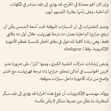
وإن كان الجو معتدلا في الخارج، قد يؤدي إلى تلف مباشر في المكوّنات
الداخلية، وعلى رأسها بطارية الليثيوم-أيون.
وتشير التقديرات إلى أن السيارات المتوقفة تحت أشعة الشمس يمكن أن
ترتفع حرارتها الداخلية بمعدل 20 درجة فهرنهايت خلال أول 10 دقائق
فقط، وهي زيادة كافية للدخول في نطاق الخطر بالنسبة لمعظم الأجهزة
الإلكترونية، وفقا لـ slashgear.
وتنص إرشادات شركات التقنية الكبرى، ومنها "آبل"، على ضرورة عدم
تخزين الحواسيب في أماكن تتجاوز حرارتها 113 درجة فهرنهايت، مع تحذير
واضح من ترك الأجهزة داخل سيارات متوقفة.
ويؤكد مهندسو الإلكترونيات أن بلوغ هذه الحرارة قد يؤدي إلى تلف مبكّر
للبطارية، ما يقلّل من عمرها بشكل لا يمكن عكسه.