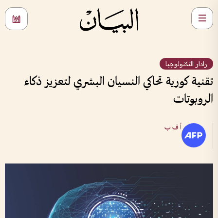
رادار التكنولوجيا
تقنية كورية تحاكي النسيان البشري لتعزيز ذكاء
الروبوتات
أ ف ب