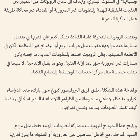
ونسيانها" في السلوك البشري، وتهدف إلى تمكين الروبوتات من التمييز بين
العقبات الحقيقية المهمة والمعلومات غير الضرورية أو القديمة، عبر محاكاة طريقة
عمل الذاكرة البشرية.
وتعتمد الروبوتات المتحركة ذاتية القيادة بشكل كبير على قدرتها في تعديل
مسارها عند مواجهة عقبات مثل عربات الرفع أو البضائع غير المنتظمة، لكن في
الأنظمة التقليدية، يظل الروبوت يحتفظ بالمعلومات القديمة، ما يجعله يكرر
مسارات غير ضرورية حتى بعد إزالة العقبة، وهو ما يقلل الإنتاجية، لا سيما في
بيئات حساسة مثل مراكز الخدمات اللوجستية والمصانع الذكية.
ولمعالجة هذه المشكلة، طبق فريق البروفيسور كيونغ جون بارك، معد الدراسة،
خوارزمية ذكاء جماعي مستوحاة من الظواهر الاجتماعية البشرية، تحاكي رياضيا
كيف تنتشر المعلومات بسرعة وتُنسى تدريجيا.
ويتيح هذا النموذج للروبوتات مشاركة المعلومات المهمة فقط، مثل موقع
العقبة المفاجئة، مع تجاهل التفاصيل غير الضرورية أو القديمة، ما يعزز قدرتها