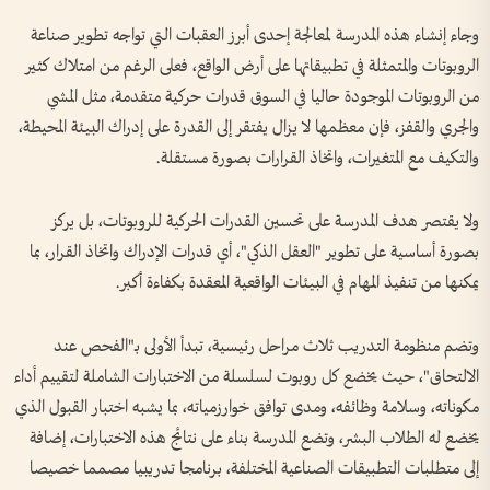
وجاء إنشاء هذه المدرسة لمعالجة إحدى أبرز العقبات التي تواجه تطوير صناعة
الروبوتات والمتمثلة في تطبيقاتها على أرض الواقع، فعلى الرغم من امتلاك كثير
من الروبوتات الموجودة حاليا في السوق قدرات حركية متقدمة، مثل المشي
والجري والقفز، فإن معظمها لا يزال يفتقر إلى القدرة على إدراك البيئة المحيطة،
والتكيف مع المتغيرات، واتخاذ القرارات بصورة مستقلة.
ولا يقتصر هدف المدرسة على تحسين القدرات الحركية للروبوتات، بل يركز
بصورة أساسية على تطوير "العقل الذكي"، أي قدرات الإدراك واتخاذ القرار، بما
يمكنها من تنفيذ المهام في البيئات الواقعية المعقدة بكفاءة أكبر.
وتضم منظومة التدريب ثلاث مراحل رئيسية، تبدأ الأولى بـ"الفحص عند
الالتحاق"، حيث يخضع كل روبوت لسلسلة من الاختبارات الشاملة لتقييم أداء
مكوناته، وسلامة وظائفه، ومدى توافق خوارزمياته، بما يشبه اختبار القبول الذي
يخضع له الطلاب البشر، وتضع المدرسة بناء على نتائج هذه الاختبارات، إضافة
إلى متطلبات التطبيقات الصناعية المختلفة، برنامجا تدريبيا مصمما خصيصا