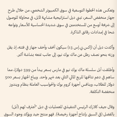
وتعكس هذه الخطوة التوسعية في سوق الكمبيوتر الشخصي، من خلال طرح
جهاز منخفض السعر، تبني ديل استراتيجية مشابهة لأبل، في محاولة للوصول
‌إلى شريحة أوسع من المستخدمين في سوق شديدة الحساسية للأسعار وتواجه
شحا في إمدادات رقائق الذاكرة.
وأكدت ديل أن (إكس.بي.إس 13) سيكون أنحف وأخف ‌جهاز في فئته، إذ يقل
وزنه بنحو نصف رطل ‌عن ماك بوك نيو، إلى جانب تمتعه بشاشة ‌أكبر.
وأطلقت أبل سلسلة ماك بوك ‌نيو في مارس بسعر يبدأ من 599 دولارا، مما
ساهم في دعم نتائجها للربع المالي الثاني ‌بعد شهر واحد. ويباع الجهاز بسعر 500
دولار للطلاب، ⁠وينافس أجهزة كروم بوك والحواسيب العاملة بنظام ويندوز
منخفضة التكلفة.
وقال جيف كلارك الرئيس التنفيذي للعمليات في ديل "أعترف لهم (أبل)
بالفضل (في السبق بإنتاج أجهزة رخيصة). ⁠فهو منتج جيد ⁠ويؤكد وجود السوق