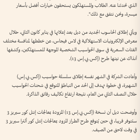
الذي تحدثنا عنه. الطلاب والمستهلكون يستحقون خيارات أفضل بأسعار
ميسرة، ونحن نتفق مع ذلك".
ويأتي إطلاق الحاسوب الجديد من ديل ⁠بعد إعلانها في يناير كانون الثاني، خلال
معرض الإلكترونيات الاستهلاكية في لاس فيجاس، عن خططها لمنافسة مختلف
الفئات السعرية في سوق الحواسيب الشخصية الموجهة للمستهلكين، وكشفها
آنذاك عن نيتها طرح (إكس.بي.إس 13).
وأعادت الشركة في الشهر نفسه إطلاق سلسلة حواسيب (إكس.بي.إس)
الشهيرة، في خطوة ‌تهدف إلى الحد من التباطؤ المتوقع في شحنات الحواسيب
خلال النصف الثاني من العام، نتيجة ارتفاع تكاليف رقائق الذاكرة.
وأوضحت ديل أن نسخة (إكس.بي.إس 13) المزودة بمعالجات إنتل كور سيريز 3
ستتوفر قريبا، في حين يُتوقع طرح الطراز المزود بمعالجات إنتل كور ألترا سيريز 3
في وقت لاحق من الصيف.