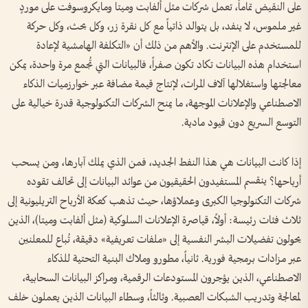
على النقيض تماماً، تعمل شركات مثل ألفابت وميتا ومايكروسوفت على موردٍ
غير ملموس، لا ينفد، بل يتوالد ذاتياً مع كل نقرة زر، وكل بحث، وكل حركة
للمستخدم على الإنترنت. والأهم من ذلك أن «التكلفة الهامشية لإعادة
استخدام هذه البيانات تكاد تكون صفراً، فالبيانات التي تُجمع مرة واحدة، يمكن
معالجتها واستغلالها آلاف المرات، لإنتاج قيمة مضافة عبر خوارزميات الذكاء
الاصطناعي والإعلانات الموجهة، ما يمنح الشركات التكنولوجية قدرة خيالية على
التوسع السريع دون قيود مادية.
إذا كانت البيانات هي هذا النفط الجديد، فمن الذي يملك آبارها، ومن يسحب
أرباحها؟ ينقسم المستفيدون الحقيقيون من عوائد البيانات إلى تحالف تقوده
شركات التكنولوجيا الكبرى وعملاؤها، حيث تذهب كعكة الأرباح التريليونية إلى
ثلاث فئات رئيسة: أولاً، قياصرة الإعلانات السلوكية (مثل ألفابت وميتا)، الذين
يحولون تفضيلات البشر النفسية إلى «ملفات تعريفية» دقيقة، تُباع للمعلنين
عبر مزادات برمجية فورية. ثانياً، مطورو وملاك البنية التحتية للذكاء
الاصطناعي، الذين يؤجرون المستودعات الرقمية، ومراكز البيانات السحابية،
لمعالجة وتدريب الشبكات العصبية. وثالثاً، وسطاء البيانات الذين يعملون خلف