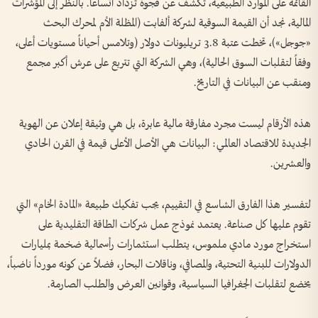
القائمة على الموارد الطبيعية، تكشف عن فجوة تزداد اتساعاً. بالنظر إلى المؤشرات
المالية، نجد أن القيمة السوقية لشركة ألفابت (المظلة الأم لمحرك البحث
«جوجل»)، تخطت عتبة 3.8 تريليونات دولار (وتلامس أحياناً مستويات أعلى،
وفقاً لتقلبات السوق الحالية)، وهي الشركة التي تتربع على عرش أكبر مجمع
ومنقب عن البيانات في التاريخ.
هذه الأرقام ليست مجرد مفارقة مالية عابرة، بل هي وثيقة إعلان عن الهوية
الجديدة للاقتصاد العالمي: البيانات هي الأصل الأعلى قيمة في القرن الحادي
والعشرين.
لتفسير هذا الفارق الشاسع في التقييم، يجب تفكيك طبيعة «المادة الخام» التي
تقوم عليها كل صناعة. يعتمد نموذج عمل شركات الطاقة التقليدية على
استخراج مورد مادي ملموس، يتطلب استثمارات رأسمالية ضخمة بمليارات
الدولارات للبنية التحتية، والمصافي، وناقلات البحار، فضلاً عن كونه مورداً ناضباً،
يخضع لتقلبات الجغرافيا السياسية، وقوانين العرض والطلب الصارمة.