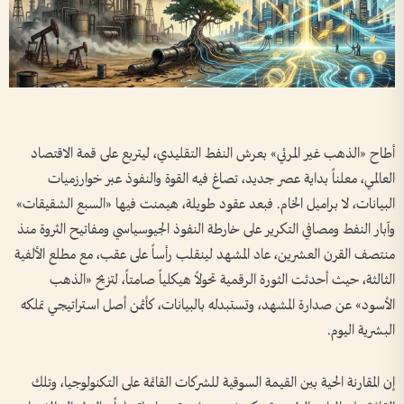
أطاح «الذهب غير المرئي» بعرش النفط التقليدي، ليتربع على قمة الاقتصاد
العالمي، معلناً بداية عصر جديد، تصاغ فيه القوة والنفوذ عبر خوارزميات
البيانات، لا براميل الخام. فبعد عقود طويلة، هيمنت فيها «السبع الشقيقات»
وآبار النفط ومصافي التكرير على خارطة النفوذ الجيوسياسي ومفاتيح الثروة منذ
منتصف القرن العشرين، عاد المشهد لينقلب رأساً على عقب، مع مطلع الألفية
الثالثة، حيث أحدثت الثورة الرقمية تحولاً هيكلياً صامتاً، لتزيح «الذهب
الأسود» عن صدارة المشهد، وتستبدله بالبيانات، كأثمن أصل استراتيجي تملكه
البشرية اليوم.
إن المقارنة الحية بين القيمة السوقية للشركات القائمة على التكنولوجيا، وتلك