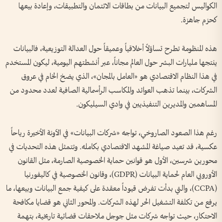
الكواليس لتجميع البيانات من بطاقات الائتمان والتطبيقات، وإعادة بيعها
كحزم جاهزة.
هذه المنظومة تطرح تساؤلاً أخلاقياً وعميقاً حول العدالة التوزيعية، فالبيانات
ينتجها مليارات البشر حول العالم مجاناً، عبر أنشطتهم اليومية، ليكون المستخدم
في هذا النظام الاقتصادي هو «العامل بالمجان»، الذي يضخ الخام في عروق
الشركات، بينما تذهب العوائد والمكاسب الرأسمالية الصافية لعدد محدود من
المساهمين والمديرين التنفيذيين في وادي السيليكون.
رغم هذا الصعود الصاروخي، تواجه «شركات البيانات» في الآونة الأخيرة رياحاً
عكسية، قد تعيد صياغة المشهد الاقتصادي بكامله. وتتمثل هذه التحديات في
محورين شرسين، الأول هو قوانين حماية الخصوصية الصارمة، مثل القانون
الأوروبي العام لحماية البيانات (GDPR)، وقانون الخصوصية في كاليفورنيا
(CCPA)، والتي بدأت تفرض قيوداً معقدة على كيفية جمع البيانات وبيعها، ما
يرفع من تكلفة التشغيل الحر لهذه الشركات. والمحور الثاني هو قضايا مكافحة
الاحتكار، حيث تواجه شركات مثل جوجل ملاحقات قضائية تاريخية، بتهمة