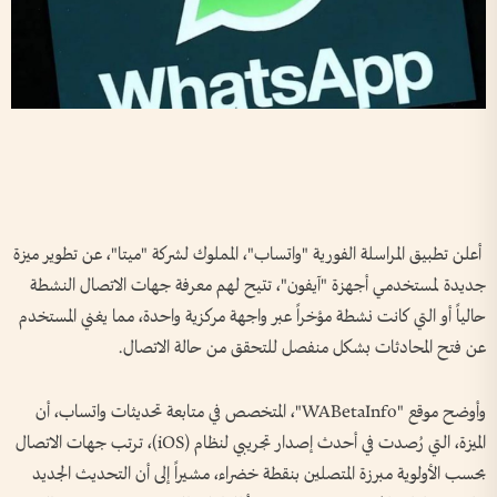
أعلن تطبيق المراسلة الفورية "واتساب"، المملوك لشركة "ميتا"، عن تطوير ميزة
جديدة لمستخدمي أجهزة "آيفون"، تتيح لهم معرفة جهات الاتصال النشطة
حالياً أو التي كانت نشطة مؤخراً عبر واجهة مركزية واحدة، مما يغني المستخدم
عن فتح المحادثات بشكل منفصل للتحقق من حالة الاتصال.
وأوضح موقع "WABetaInfo"، المتخصص في متابعة تحديثات واتساب، أن
الميزة، التي رُصدت في أحدث إصدار تجريبي لنظام (iOS)، ترتب جهات الاتصال
بحسب الأولوية مبرزة المتصلين بنقطة خضراء، مشيراً إلى أن التحديث الجديد