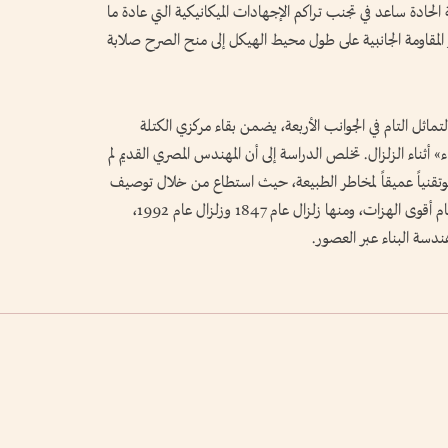
الحادة ساعد في تجنب تراكم الإجهادات الميكانيكية التي عادة ما
المقاومة الجانبية على طول محيط الهيكل إلى منح الصرح صلابة
ماثل التام في الجوانب الأربعة، يضمن بقاء مركزي الكتلة
اء» أثناء الزلزال. تخلص الدراسة إلى أن المهندس المصري القديم لم
تقنياً عميقاً لمخاطر الطبيعة، حيث استطاع من خلال توصيف
الموقع وتصميم الهيكل بناء «حصن زلزالي» صمد أمام أقوى الهزات، ومنها زلزال عام 1847 وزلزال عام 1992،
هندسة البناء عبر العصور.