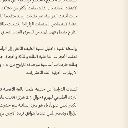
كشفت دراسة نشرتها «نيتشر بريفينغ» عن أسرار مذه
ال
حيث أثبتت الدراسة، عبر تقنيات رصد متقدمة للضوض
بعناية لامتصاص الصدمات الزلزالية وتشتيت طاقة الر
التاريخ بفضل فهم المهندس المصري القديم العميق ل
شملت الحجرات الداخلية (الملك والملكة والحجرة الجو
الانهيارات الجزئية أثناء الاهتزازات.
كشفت الدراسة عن حقيقة علمية بالغة الأهمية تتعلق
الكبير ليس عفوياً، بل هو ميزة إنشائية تمنع حد
الزلزال وتدمير المباني عندما يتوافق تردد الأرض مع ت