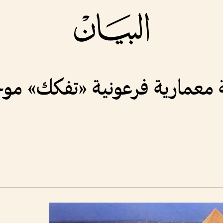
 معمارية فرعونية «تفكك» موج