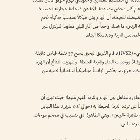
لة في التصميم المعماري والجيوتقني لهرم خوفو الأكبر، مفندة
اعتقاد السائد بأن بقاءه صامداً لأكثر من 4600 عام كان محض مصادفة ناتجة عن ضخامة حجارته فحسب؛
اء المحيطة، أن الهرم يمثل هيكلاً هندسياً «ذكياً» صُمم
نين، ما يجعله واحداً من أكثر المباني مقاومة للزلازل عبر
خصائص التربة وديناميكا البناء.
بواسطة تقنية «تحليل نسبة الطيف الأفقي إلى الرأسي» (HVSR)، قام الفريق البحثي بمسح 37 نقطة قياس دقيقة
فية) ووحدات البناء والتربة المحيطة. وأظهرت النتائج أن الهرم
يمتلك «ترددات أساسية موحدة» تتراوح بين 2.0 و2.6 هرتز، ما يعكس تجانساً ديناميكياً استثنائياً يحميه من
 بالتفاعل بين الهرم والتربة المقيم عليها؛ حيث تبين أن
التردد الطبيعي للهرم (حوالي 2.3 هرتز) يختلف تماماً عن تردد التربة المحيطة به (حوالي 0.6 هرتز). هذا التباين
وث ظاهرة «الرنين»، وهي الظاهرة التي تتسبب في تضخم موجات
ردد المبنى.