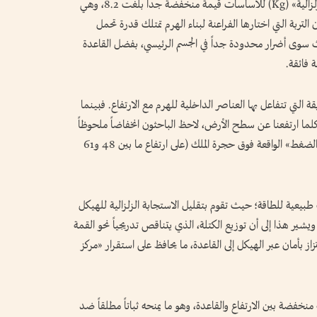
بالإضافة إلى ذلك، أظهر تقييم «مؤشر الهشاشة الزلزالية» (Kg) للأساسات قيمة منخفضة جداً بلغت 8.2، وهي
). هذا الرقم يؤكد أن التربة التي اختارها الفراعنة لبناء الهرم تمتلك قدرة تحمل
 سوى أضرار محدودة جداً في الجسم الرئيسي، بفضل القاعدة
ة فائقة.
ة التي تتفاعل بها العناصر الداخلية للهرم مع الارتفاع. فبينما
ما ارتفعنا عن سطح الأرض، لاحظ الباحثون انخفاضاً ملحوظاً
ومفاجئاً في هذا التضخيم داخل «حجرات تخفيف الضغط» الواقعة فوق حجرة الملك (على ارتفاع ما بين 48 و61
يعية للطاقة؛ حيث تقوم بتقليل الاستجابة الزلزالية للهيكل
شير هذا إلى أن توزيع الكتلة، الذي يتناقص تدريجياً نحو القمة
 بأمان عبر الهيكل إلى القاعدة، ما يحافظ على استقرار «مركز
منخفضة بين الارتفاع والقاعدة، وهو ما يمنحه ثباتاً مطلقاً ضد