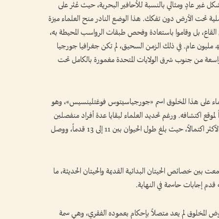
شكل غير عادٍ ومثالي بالنسبة للأحافير البحرية، حيث عُثر على
صلية تحت الأرض دون تفكك. هذا الوضع النادر منح العلماء ميزة
 القاع، بل وقاموا باستعادة وفحص طبقات الرواسب المحيطة به،
والتي ساعدت بدقة في تحديد عمره الجيولوجي بـ 40 مليون عام. في ذلك الزمن السحيق، لم تكن جغرافيا جورجيا
 واسعة من جنوب شرق الولايات المتحدة مغمورة بالكامل تحت
علماء على هذا المخلوق اسم «جورجياسيتوس فوغتلينسيس»، وهو
موقع اكتشافه. ورغم تحديد العلماء لبقايا عدة أفراد منفصلين
في ذات المنطقة لاحقاً، إلا أن هذا الهيكل ظل الأثر الأكثر اكتمالاً، حيث بلغ طول الحيوان بين 11 إلى 13 قدماً، ووصل
ين خصائص الحيتان البدائية القديمة والحيتان الحديثة، ما
قدم إجابات حاسمة في النهاية.
ض المخلوق لم يعد متصلاً بإحكام بعموده الفقري، وهي سمة