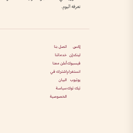
نعرفه اليوم.
إكس
اتصل بنا
لينكدإن
خدماتنا
فيسبوك
أعلن معنا
انستغرام
اشترك في
يوتيوب
البيان
تيك توك
سياسة
الخصوصية