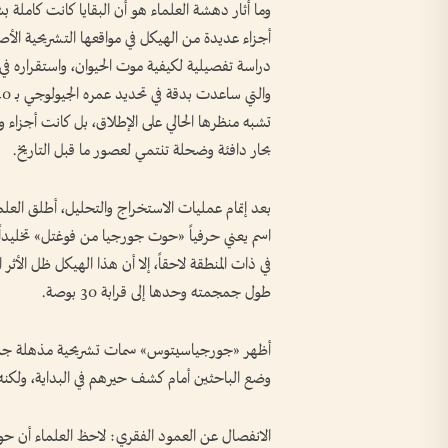
وما أثار دهشة العلماء هو أن البقايا كانت كاملة ب
أجزاء عديدة من الهيكل في مواقعها التشريحية الأ
دراسة تفصيلية لكيفية موت الحيوان، واستقراره في
تشبه منظرها الحالي على الإطلاق، بل كانت أجزاء
بحار دافئة وضحلة تنتمي لعصور ما قبل التاريخ.
بعد إتمام عمليات الاستخراج والتحليل، أطلق ال
اسم يعني حرفياً «حوت جورجيا من فوغتل» تخليداً ل
طول جمجمته وحدها إلى قرابة 30 بوصة.
أظهر «جورجياسيتوس» سمات تشريحية مذهلة جمعت ب
وضع الباحثين أمام كشف حيرهم في البداية، ولكنه 
الانفصال عن العمود الفقري: لاحظ العلماء أن حو