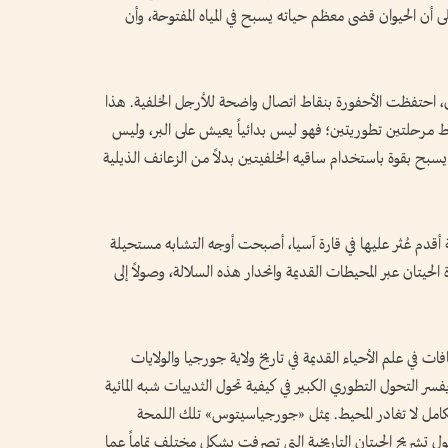
ى أن الحيوان قضى معظم حياته يسبح في المياه المفتوحة، وأن
ري، احتفظت الأحفورة بنقاط اتصال واضحة للأرجل الخلفية. هذا
وسط مرحلتين تطوريتين؛ فهو ليس بدائياً يعيش على البر، وليس
يسبح بقوة باستخدام ساقيه الخلفيتين بدلاً من الزعانف الذيلية
 أقدم عُثر عليها في قارة آسيا، أصبحت أوجه التشابه مستحيلة
حيتان عبر المحيطات القديمة وانحدار هذه السلالة، وصولاً إلى
ات في علم الأحياء القديمة في تاريخ ولاية جورجيا والولايات
يفسر التحول التطوري الكبير في كيفية تحول الثدييات شبه المائية
 بالكامل لا تغادر المحيط. يمثل «جورجياسيتوس» تلك اللمحة
تشريح الحيتان التاريخية التي تصرفت بشكل مختلف تماماً عما