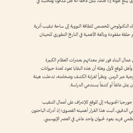
هيكل عظمي غريب ومكتمل بشكل ملحوظ لمخلوق يبلغ طوله 13 قدماً، تبين لاحقاً أنه ظل مدفوناً ومختبئاً في
ناء التكنولوجي المخصص للطاقة النووية إلى ساحة تنقيب أثرية
م حلقة مفقودة وبالغة الأهمية في التاريخ التطوري للحيتان
ن عمال البناء فور تعثر معداتهم بعشرات العظام الكبيرة
أهل الموقع لأول وهلة أن هذه البقايا تعود لعدة حيوانات
وجية عبر الزمن. ونظراً لغرابة الكشف وضخامته، تدخلت هيئة
 يمثل عائقاً أو كشفاً يستدعي الدراسة.
يا الجنوبية» إلى الموقع للإشراف على أعمال التنقيب
الدقيق، أثبت هذا القرار أهميته القصوى؛ إذ أدرك الباحثون
ظمي فريد يعود لحيوان واحد عاش في العصر الإيوسيني.