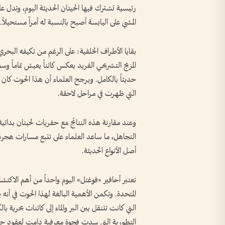
رئيسية تشترك فيها الحيتان الحديثة اليوم، وتدل عل
المشي على اليابسة أصبح بالنسبة له أمراً مستحيلاً.
بقايا الأطراف الخلفية: على الرغم من تكيفه البح
المزيج التشريحي الفريد يعكس كائناً يعيش تماماً 
حديثاً بالكامل. ويرجح العلماء أن هذا الحوت كان 
التي ظهرت في مراحل لاحقة.
وعند مقارنة هذه النتائج مع حفريات لحيتان بدائية
التجاهل، ما ساعد العلماء على تتبع مسارات هجرة ال
أصل الأنواع الحديثة.
تعتبر أحافير «فوغتل» اليوم واحداً من أهم الاكتشاف
المتحدة. وتكمن الأهمية البالغة لهذا الحوت في أنه 
التي كانت تتنقل بين البر والماء إلى كائنات بحرية
التطورية التي سدت فجوة معرفية دامت لعقود حول 