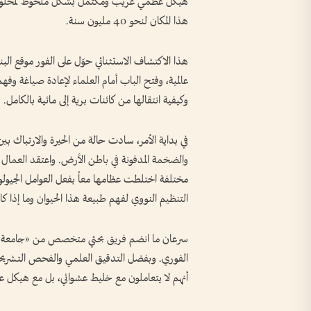
هذا المكان لنحو 40 مليون سنة.
هذا الاكتشاف الاستثنائي حوّل على الفور موقع الب
عالمية، وفتح الباب أمام العلماء لإعادة صياغة وفه
وكيفية انتقالها من كائنات برية إلى مائية بالكامل.
في بداية الأمر، سادت حالة من الحيرة والارتباك بي
والضخمة المدفونة في باطن الأرض. واعتقد العمال و
مختلفة اختلطت عظامها معاً بفعل العوامل الجيول
التنظيم النووي لفهم طبيعة هذا الحيوان وما إذا كان
سرعان ما انضم فريق بحثي متخصص من «جامعة جورج
الفوري. وبفضل التدقيق العلمي والفحص التشريحي 
أنهم لا يتعاملون مع خليط عشوائي، بل مع هيكل ع