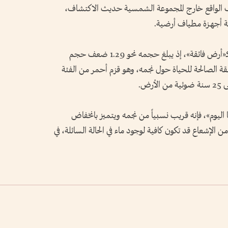
 الواقع خارج المجموعة الشمسية حديث الاكتشاف،
عة أجهزة مطياف أرضية.
ويحمل الكوكب اسم «GJ 3378 b»، ويصنّف كـ«أرض فائقة»، إذ يبلغ حجمه نحو 1.29 ضعف حجم
قة الصالحة للحياة حول نجمه، وهو قزم أحمر من الفئة
يا اليوم»، فإنه قريب نسبياً من نجمه ويتميز بانخفاض
 الإشعاع قد تكون كافية لوجود ماء في الحالة السائلة، في