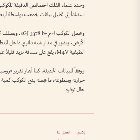
وحدد علماء الفلك الخصائص الدقيقة للكوكب
استناداً إلى تحليل بيانات جُمعت بواسطة أرب
الأرض، ويدور في مدار شبه دائري داخل المنط
الطيفية M4V، يقع على مسافة تزيد قليلاً على 25 سنة ضوئية من الأرض.
ووفقاً للبيانات الحديثة، كما أشار تقرير «روس
حرارته وسطوعه، ما يجعله يمنح الكوكب كمية من
حال توفره.
إكس
اتصل بنا