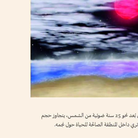
اكتُشف كوكب خارج المجموعة الشمسية على بُعد نحو 25 سنة ضوئية من الشمس، يتجاوز حجم