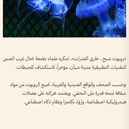
«روبوت شبح.. خارق القدرات»، ابتكره علماء جامعة شمال غرب الصين
للتقنيات التطبيقية بمدينة شيآن، مؤخراً، لاستكشاف المحيطات.
وحسب الصحف والمواقع الصينية والغربية، صُنِع الروبوت من مواد
شفافة تمنحه قدرة على التخفي. ويعتمد بحركته على عضلات
هيدروليكية اصطناعية. وزُوّد بكاميرا ونظام ذكاء اصطناعي.