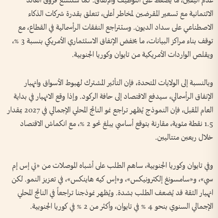
عدم اليقين، ما يضغط على التوظيف والإنفاق. كما ستتسع فروق العائد
الائتمانية مع تسعير المقرضين لمخاطر أعلى، تتعلق بقدرة شركات الذكاء
الاصطناعي على سداد الديون. وستتراجع النفقات الرأسمالية في القطاع، مع
توقف بناء مراكز البيانات، ما يخفض الإنفاق الاستثماري الأمريكي بنسبة 3 %،
ويقلص الواردات الأمريكية من تايوان وكوريا الجنوبية.
وبالنسبة إلى الولايات المتحدة، فإن التأثير المشترك لهبوط الأسواق وانهيار
الإنفاق الرأسمالي، سيدفع الاقتصاد إلى حافة الركود. وإذا وقع الانهيار في بداية
العام المقبل، فإن النموذج يُظهر تراجع نمو الناتج المحلي الإجمالي في 2027 بمقدار
1.5 نقطة مئوية، مقارنة بتوقع أساسي يبلغ نحو 2 %، مع انكماش الاقتصاد
خلال ربعين متتاليين.
وفي تايوان وكوريا الجنوبية، ساهم الطلب على أشباه الموصلات من «تي إس إم
سي»، و«سامسونغ إلكترونيكس»، و«إس كيه هاينكس»، في تعزيز النمو. لكن
انهيار الثقة قد يُضعف الطلب بشدة. ويُظهر نموذجنا تراجعاً في الناتج المحلي
الإجمالي السنوي بنحو 4 % في تايوان، وأكثر من 2 % في كوريا الجنوبية.