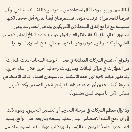
أما الصين وأوروبا، وهما أقل استفادة من صعود ثورة الذكاء الاصطناعي، وأقل
تعرضاً للمخاطر إذا توقفت مؤقتاً، فستتعرضان أيضاً لضربة أقل حجماً، لكنها
ملموسة مع تراجع إنفاق المستهلكين الأمريكيين وتدهور المعنويات. وعلى
مستوى العالم، تبلغ الكلفة خلال العام الأول نحو 1.3 % من الناتج المحلي الإجمالي
العالمي، أو 1.6 تريليون دولار، وهو ما يفوق إجمالي الناتج السنوي لسويسرا.
ويُتوقع أن تضخ الشركات العملاقة في مجال الحوسبة السحابية مئات المليارات
من الدولارات في مراكز البيانات ومشروعات رأسمالية أخرى خلال العام الجاري.
ولتحقيق عوائد كافية تبرر هذه الاستثمارات، سيتعين اعتماد الذكاء الاصطناعي
بسرعة، كما سيتعين أن تتمتع شركاته بقدرة قوية على التسعير. وكلا الأمرين
ممكن، لكن أياً منهما ليس مضموناً.
ولا تزال معظم الشركات في مرحلة التجارب أو التشغيل التجريبي. ويعود ذلك
إلى أن دمج الذكاء الاصطناعي ليس عملية بسيطة وسريعة. ففي الواقع، يشبه
الأمر تحديثاً شاملاً للبرمجيات المؤسسية، ويتطلب دورات تمتد لسنوات، تشمل