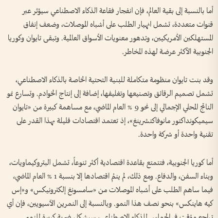
أما بالنسبة إلى بقية العالم، فإن انفجار فقاعة الذكاء الاصطناعي سيؤثر عبر
قنوات متعددة، تشمل انهيار الطلب على أشباه الموصلات، وضعف إنفاق
المستهلكين الأمريكيين، وتدهور معنويات الأسواق العالمية. وتبقى تايوان وكوريا
الجنوبية الأكثر عرضة لهذه المخاطر.
وقد بنت تايوان منظومة متكاملة للبنية التحتية الخاصة بالذكاء الاصطناعي،
تشمل تصميم الرقائق وتصنيعها وتغليفها، إضافة إلى إنتاج الخوادم. وتسارع نمو
الناتج المحلي الإجمالي إلى نحو 9 % العام الماضي، مع مساهمة كبيرة من «تايوان
سيميكونداكتور مانوفاكتشرينغ»، إذ تعتمد اقتصادات قليلة بهذا القدر على
تقنية واحدة أو شركة واحدة.
أما كوريا الجنوبية، فتتمتع بقاعدة اقتصادية أكثر تنوعاً، تشمل البتروكيماويات،
وبناء السفن، والدفاع. ومع ذلك، لم ينمُ اقتصادها إلا بنسبة 1 % العام الماضي،
فيما ساهم الطلب على أشباه الموصلات من «سامسونغ إلكترونيكس» و«إس
كيه هاينكس» بنحو نصف هذا النمو. وبالنسبة إلى النمرين الآسيويين، فإن أي
تراجع مؤقت في الحماس للذكاء الاصطناعي، سيشكل ضربة كبيرة للنمو.