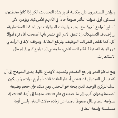
ويراهن المستثمرون على إمكانية تجاوز هذه التحديات، لكن إذا كانوا مخطئين،
فستكون أولى قنوات التأثير هبوطاً حاداً في الأسهم الأمريكية. ويؤدي الأثر
السلبي لتراجع الثروة، مع تبخر تريليونات الدولارات من المحافظ الاستثمارية،
إلى إضعاف الاستهلاك، إذ تنفق الأسر التي تشعر بأنها أصبحت أقل ثراءً أموالاً
أقل. كما تقلص الشركات التوظيف، وترتفع البطالة، ويتوقف الإنفاق الرأسمالي
على البنية التحتية للذكاء الاصطناعي، ما يفضي إلى تراجع كبير في إجمالي
الاستثمارات.
ومع تباطؤ النمو وتراجع التضخم وتشديد الأوضاع المالية، يشير النموذج إلى أن
الاحتياطي الفيدرالي قد يخفض أسعار الفائدة ثلاث أو أربع مرات، ولن يكون
البنك المركزي الوحيد الذي يتجه نحو التحفيز. ومع ذلك، فإن حجم وطبيعة
الصدمة يبدوان أقرب إلى ما حدث في عام 2000، منهما إلى أزمة 2008، إذ
سيواجه النظام المالي ضغوطاً ناجمة عن زيادة حالات التعثر، وليس أزمة
متسلسلة واسعة النطاق.