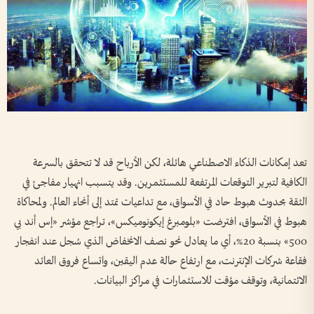
تعد إمكانات الذكاء الاصطناعي هائلة، لكن الأرباح قد لا تتحقق بالسرعة
الكافية لتبرير التوقعات المرتفعة للمستثمرين. وقد يتسبب انهيار مفاجئ في
الثقة بحدوث هبوط حاد في الأسواق، مع تداعيات تمتد إلى أنحاء العالم. ولمحاكاة
هبوط في الأسواق، افترضت «بلومبرغ إيكونوميكس»، تراجع مؤشر «إس أند بي
500» بنسبة 20%، أي ما يعادل نحو نصف الانخفاض الذي سُجل عند انفجار
فقاعة شركات الإنترنت، مع ارتفاع حالة عدم اليقين، واتساع فروق العائد
الائتمانية، وتوقف مؤقت للاستثمارات في مراكز البيانات.