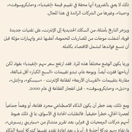
ذلك لا يعني بالضرورة أنها محقة في تقييم قيمة «إنفيديا»، و«مايكروسوفت»،
و«ميتا»، وغيرها من الشركات الرائدة في هذا المجال.
ويزخر التاريخ بأمثلة، من السكك الحديدية إلى الإنترنت، على تقنيات جديدة
قوية، أشعلت موجات من المضاربات المحمومة، أعقبها ذعر وانهيارات مؤلمة قبل
أن تتسع فوائدها لتشمل الاقتصاد بكامله.
وربما يكون الوضع مختلفاً هذه المرة. فقد ارتفع سعر سهم «إنفيديا» بقوة، لكن
أرباحها قفزت أيضاً. وبوجه عام، تبدو تقييمات «السبع الكبار» أقل مُبالغة،
مقارنة بتقييمات «الفرسان الأربعة» لفقاعة الإنترنت - «سيسكو»، و«إنتل»،
و«ديل»، و«مايكروسوفت» - قبل انفجار الفقاعة في عام 2000.
ومع ذلك، يعد خطر أن يكون الذكاء الاصطناعي مجرد فقاعة، أو وهماً جماعياً
لعصرنا الحالي، خطراً حقيقياً. فالتقلبات الحادة في الأسواق، بما في ذلك هبوط
أسهم شركات البرمجيات في فبراير، بعد تقرير متشائم من «سيتريني ريسيرش»،
وارتفاع سهم شركة أحذية في أبريل، بعد إعادة تقديم نفسها كشركة لبنية الذكاء