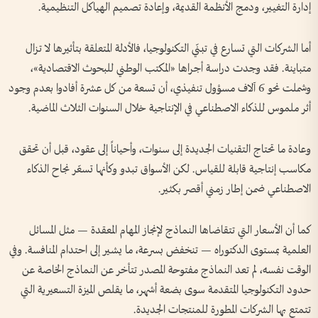
إدارة التغيير، ودمج الأنظمة القديمة، وإعادة تصميم الهياكل التنظيمية.
أما الشركات التي تسارع في تبنّي التكنولوجيا، فالأدلة المتعلقة بتأثيرها لا تزال
متباينة. فقد وجدت دراسة أجراها «المكتب الوطني للبحوث الاقتصادية»،
وشملت نحو 6 آلاف مسؤول تنفيذي، أن تسعة من كل عشرة أفادوا بعدم وجود
أثر ملموس للذكاء الاصطناعي في الإنتاجية خلال السنوات الثلاث الماضية.
وعادة ما تحتاج التقنيات الجديدة إلى سنوات، وأحياناً إلى عقود، قبل أن تحقق
مكاسب إنتاجية قابلة للقياس. لكن الأسواق تبدو وكأنها تسعّر نجاح الذكاء
الاصطناعي ضمن إطار زمني أقصر بكثير.
كما أن الأسعار التي تتقاضاها النماذج لإنجاز المهام المعقدة — مثل المسائل
العلمية بمستوى الدكتوراه — تنخفض بسرعة، ما يشير إلى احتدام المنافسة. وفي
الوقت نفسه، لم تعد النماذج مفتوحة المصدر تتأخر عن النماذج الخاصة عن
حدود التكنولوجيا المتقدمة سوى بضعة أشهر، ما يقلص الميزة التسعيرية التي
تتمتع بها الشركات المطورة للمنتجات الجديدة.