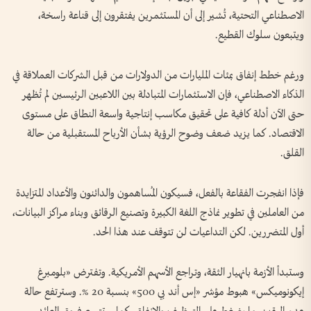
الاصطناعي التحتية، تُشير إلى أن المستثمرين يفتقرون إلى قناعة راسخة،
ويتبعون سلوك القطيع.
ورغم خطط إنفاق بمئات المليارات من الدولارات من قبل الشركات العملاقة في
الذكاء الاصطناعي، فإن الاستثمارات المتبادلة بين اللاعبين الرئيسين لم تُظهر
حتى الآن أدلة كافية على تحقيق مكاسب إنتاجية واسعة النطاق على مستوى
الاقتصاد. كما يزيد ضعف وضوح الرؤية بشأن الأرباح المستقبلية من حالة
القلق.
فإذا انفجرت الفقاعة بالفعل، فسيكون المُساهمون والدائنون والأعداد المتزايدة
من العاملين في تطوير نماذج اللغة الكبيرة وتصنيع الرقائق وبناء مراكز البيانات،
أول المتضررين. لكن التداعيات لن تتوقف عند هذا الحد.
وستبدأ الأزمة بانهيار الثقة، وتراجع الأسهم الأمريكية. وتفترض «بلومبرغ
إيكونوميكس» هبوط مؤشر «إس أند بي 500» بنسبة 20 %. وسترتفع حالة