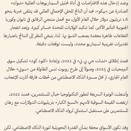
وعند إدخال هذه الافتراضات في أداة تحليل السيناريوهات العالمية «شوك»
الصادرة عن «بيكو»، نجد أن الناتج المحلي الإجمالي العالمي قد يتلقى ضربة بنحو
1.6 تريليون دولار خلال العام الأول، مع تحمل منتجي الرقائق في تايوان وكوريا
الجنوبية التأثير الأكبر، كما تتكبد الولايات المتحدة خسائر كبيرة. ويُعد انفجار
الفقاعات ظاهرة معقدة يصعب التنبؤ بها. لذا، ينبغي النظر إلى النتائج باعتبارها
تقديرات تقريبية لسيناريو محدد، وليست توقعات دقيقة.
فمنذ إطلاق «تشات جي بي تي» في 2022، وإعادة «كلود كود» تشكيل سوق
البرمجيات في 2025، وصولاً إلى طرح روبوت تنس الطاولة من «سوني» خلال
العام الجاري، لم تخلُ مسيرة الذكاء الاصطناعي من لحظات فارقة أثارت الإعجاب.
وأشعلت الوتيرة السريعة لتطور التكنولوجيا خيال المستثمرين، فمنذ 2022،
ارتفعت القيمة السوقية لأسهم «السبع الكبار» بتريليونات الدولارات، مع رهان
المستثمرين على مستقبل استثنائي لرواد الذكاء الاصطناعي.
وقد تكون الأسواق محقة بشأن القدرة التحويلية لثورة الذكاء الاصطناعي. لكن