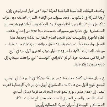
وتكشف البيانات المحاسبية الداخلية لشركة "ميتا" عن تحول استراتيجي زلزل
أروقة الشركة في كاليفورنيا. فبعد سنوات من الإنفاق الملياري العنيف دون عوائد
تذكر على عالم "الميتافيرس" الافتراضي، قررت الشركة رسمياً إعادة توجيه بوصلتها
الاستثمارية. وفي خطوة غير مسبوقة، خصصت ميتا 70% من إجمالي نفقات
قطاع الأجهزة والملبوسات لعام 2026 لصالح النظارات الذكية وحدها. هذا
التحول جاء مدفوعاً بـ "صدمة رقمية" داخل ميزانية عام 2025، حيث تخطت
مبيعات النظارات الذكية حاجز 2.15 مليار دولار، لتتفوق لأول مرة في تاريخ
الشركة على مبيعات خوذ الواقع الافتراضي "كويست" التي تراجعت مبيعاتها إلى
660 مليون دولار فقط.
في سياق متصل، أكدت مجموعة "إسيلور لوكسوتيكا" في تقريرها المالي الرسمي
المجمع للربع الأول من عام 2026 الصادر في أبريل، أن إيراداتها الإجمالية قفزت
لتصل إلى 7,127 مليون يورو بنمو قدره 10.8%، مدفوعة بشكل أساسي
بالطلب المتفجر والنجاح التجاري المستمر لخطوط إنتاج نظارات الذكاء
الاصطناعي الملبوسة في أسواق أمريكا الشمالية وأوروبا.