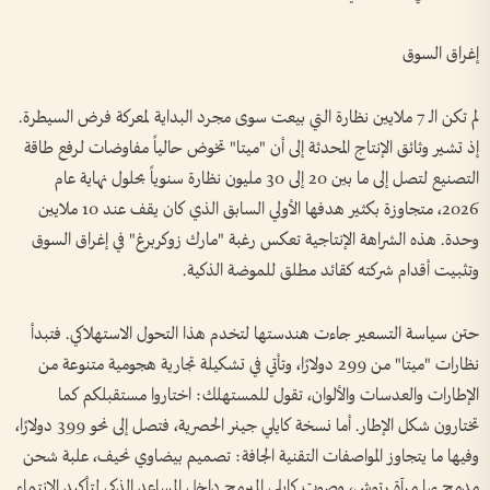
إغراق السوق
لم تكن الـ 7 ملايين نظارة التي بيعت سوى مجرد البداية لمعركة فرض السيطرة.
إذ تشير وثائق الإنتاج المحدثة إلى أن "ميتا" تخوض حالياً مفاوضات لرفع طاقة
التصنيع لتصل إلى ما بين 20 إلى 30 مليون نظارة سنوياً بحلول نهاية عام
2026، متجاوزة بكثير هدفها الأولي السابق الذي كان يقف عند 10 ملايين
وحدة. هذه الشراهة الإنتاجية تعكس رغبة "مارك زوكربرغ" في إغراق السوق
وتثبيت أقدام شركته كقائد مطلق للموضة الذكية.
حتن سياسة التسعير جاءت هندستها لتخدم هذا التحول الاستهلاكي. فتبدأ
نظارات "ميتا" من 299 دولارًا، وتأتي في تشكيلة تجارية هجومية متنوعة من
الإطارات والعدسات والألوان، تقول للمستهلك: اختاروا مستقبلكم كما
تختارون شكل الإطار. أما نسخة كايلي جينر الحصرية، فتصل إلى نحو 399 دولارًا،
وفيها ما يتجاوز المواصفات التقنية الجافة: تصميم بيضاوي نحيف، علبة شحن
مدمج بها مرآة رتوش، وصوت كايلي المبرمج داخل المساعد الذكي لتأكيد الانتماء