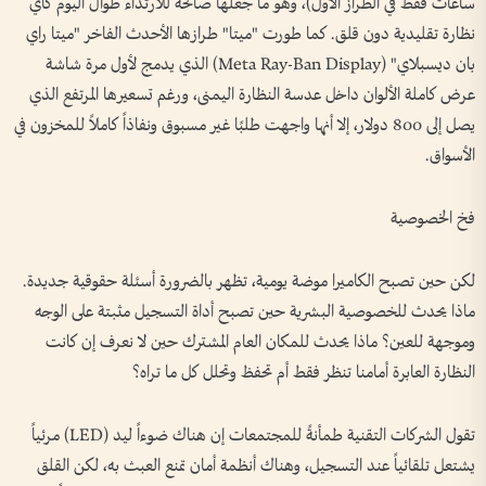
ساعات فقط في الطراز الأول)، وهو ما جعلها صالحة للارتداء طوال اليوم كأي
نظارة تقليدية دون قلق. كما طورت "ميتا" طرازها الأحدث الفاخر "ميتا راي
بان ديسبلاي" (Meta Ray-Ban Display) الذي يدمج لأول مرة شاشة
عرض كاملة الألوان داخل عدسة النظارة اليمنى، ورغم تسعيرها المرتفع الذي
يصل إلى 800 دولار، إلا أنها واجهت طلبًا غير مسبوق ونفاذاً كاملاً للمخزون في
الأسواق.
فخ الخصوصية
لكن حين تصبح الكاميرا موضة يومية، تظهر بالضرورة أسئلة حقوقية جديدة.
ماذا يحدث للخصوصية البشرية حين تصبح أداة التسجيل مثبتة على الوجه
وموجهة للعين؟ ماذا يحدث للمكان العام المشترك حين لا نعرف إن كانت
النظارة العابرة أمامنا تنظر فقط أم تحفظ وتحلل كل ما تراه؟
تقول الشركات التقنية طمأنةً للمجتمعات إن هناك ضوءاً ليد (LED) مرئياً
يشتعل تلقائياً عند التسجيل، وهناك أنظمة أمان تمنع العبث به، لكن القلق