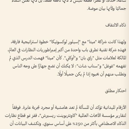
ساعة، حذاء، أو عطر؛ قطعة تُلبس لا لأنها نافعة فقط، بل لأنها تعلن انتماءً
جماليًا ولأنها بيان موضة.
ذكاء الالتفاف
ولهذا كانت شراكة "ميتا" مع "إسيلور لوكسوتيكا" خطوة استراتيجية فارقة،
فهذه شركة تقنية تطرق باب واحدة من أكبر إمبراطوريات النظارات في العالم،
المالكة لعلامات مثل "راي بان" و"أوكلي". كأن "ميتا" فهمت الدرس الذي لم
تفهمه "غوغل" و"سناب شات": لا يمكنك أن تضع جهازًا على وجه الناس
وتطلب منهم أن يحبوه إذا لم يكن جميلًا أولًا.
احتكار مطلق
الأرقام الميدانية تؤكد أن المسألة لم تعد هامشية أو مجرد تجربة عابرة. فوفقاً
لتقارير مؤسسة الأبحاث العالمية "كاونتربوينت ريسيرش"، قفز نمو قطاع نظارات
الذكاء الاصطناعي بأكثر من 250% على أساس سنوي. وتكشف البيانات أن