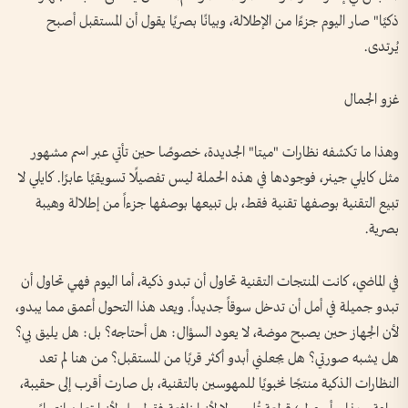
ذكيًا" صار اليوم جزءًا من الإطلالة، وبيانًا بصريًا يقول أن المستقبل أصبح
يُرتدى.
غزو الجمال
وهذا ما تكشفه نظارات "ميتا" الجديدة، خصوصًا حين تأتي عبر اسم مشهور
مثل كايلي جينر، فوجودها في هذه الحملة ليس تفصيلًا تسويقيًا عابرًا. كايلي لا
تبيع التقنية بوصفها تقنية فقط، بل تبيعها بوصفها جزءاً من إطلالة وهيبة
بصرية.
في الماضي، كانت المنتجات التقنية تحاول أن تبدو ذكية، أما اليوم فهي تحاول أن
تبدو جميلة في أمل أن تدخل سوقاً جديداً. ويعد هذا التحول أعمق مما يبدو،
لأن الجهاز حين يصبح موضة، لا يعود السؤال: هل أحتاجه؟ بل: هل يليق بي؟
هل يشبه صورتي؟ هل يجعلني أبدو أكثر قربًا من المستقبل؟ من هنا لم تعد
النظارات الذكية منتجًا نخبويًا للمهوسين بالتقنية، بل صارت أقرب إلى حقيبة،