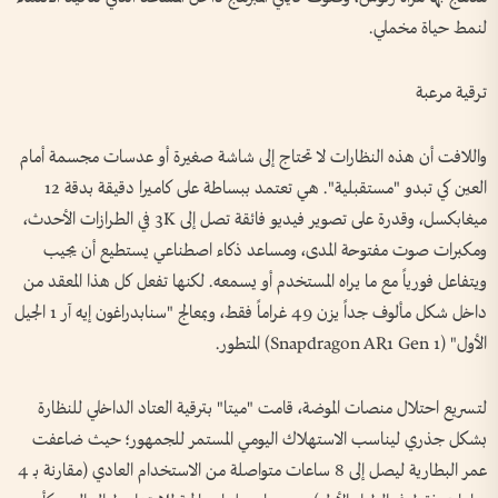
لنمط حياة مخملي.
ترقية مرعبة
واللافت أن هذه النظارات لا تحتاج إلى شاشة صغيرة أو عدسات مجسمة أمام
العين كي تبدو "مستقبلية". هي تعتمد ببساطة على كاميرا دقيقة بدقة 12
ميغابكسل، وقدرة على تصوير فيديو فائقة تصل إلى 3K في الطرازات الأحدث،
ومكبرات صوت مفتوحة المدى، ومساعد ذكاء اصطناعي يستطيع أن يجيب
ويتفاعل فورياً مع ما يراه المستخدم أو يسمعه. لكنها تفعل كل هذا المعقد من
داخل شكل مألوف جداً يزن 49 غراماً فقط، وبمعالج "سنابدراغون إيه آر 1 الجيل
الأول" (Snapdragon AR1 Gen 1) المتطور.
لتسريع احتلال منصات الموضة، قامت "ميتا" بترقية العتاد الداخلي للنظارة
بشكل جذري ليناسب الاستهلاك اليومي المستمر للجمهور؛ حيث ضاعفت
عمر البطارية ليصل إلى 8 ساعات متواصلة من الاستخدام العادي (مقارنة بـ 4