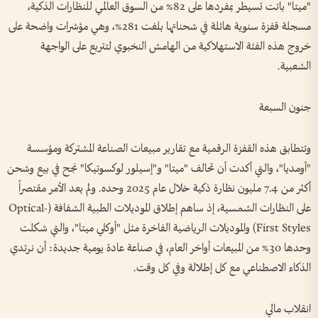
"ميتا" باتت تسيطر بمفردها على 82% من السوق العالمي للنظارات الذكية،
مسجلة قفزة سنوية هائلة في شحناتها بلغت 281%، وهي مؤشرات واضحة على
خروج هذه الفئة الاستهلاكية من الهامش النخبوي لتتربع على الواجهة
الشعبية.
جنون السبعة
وتتطابق هذه القفزة الرقمية مع تقارير مبيعات الصناعة المشتركة ومؤسسة
"أومديا"، والتي أكدت أن تحالف "ميتا" و"إسيلور لوكسوتيكا" نجح في بيع وشحن
أكثر من 7.4 مليون نظارة ذكية خلال عام 2025 وحده. ولم يعد الأمر مقتصراً
على النظارات الشمسية، إذ ساهم إطلاق الموديلات الطبية الشفافة (Optical-
First Styles) والموديلات الرياضية الفاخرة مثل "أوكلي ميتا"، والتي شكلت
وحدها 30% من المبيعات أواخر العام، في صناعة عادة يومية جديدة: أن نرتدي
الذكاء الاصطناعي مع كل إطلالة وفي كل وقت.
انقلاب مالي