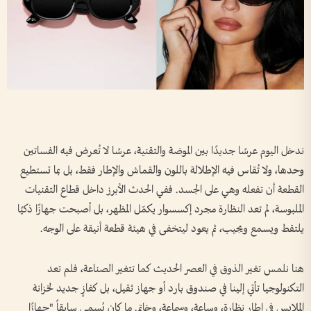
ندخل اليوم عرسًا جديدًا بين الموضة والتقنية، عرسًا لا تُعرض فيه الفساتين
وحدها، ولا تُقاس فيه الإطلالة باللون والقماش والإطار فقط، بل بما تستطيع
القطعة أن تفعله وهي على الجسد. ففي الحدث الأبرز داخل قطاع التقنيات
الملبوسة، لم تعد النظارة مجرد إكسسوار يكمّل المظهر، بل أصبحت جهازًا ذكيًا
يلتقط ويسمع ويجيب، ثم يعود ليتخفى في هيئة قطعة أنيقة على الوجه.
هنا نلمس تغير الذوق في العصر الحديث كما تتغير الصناعة، فلم تعد
التكنولوجيا تأتي إلينا في صندوق بارد أو جهاز ثقيل، بل كغازٍ جديد لخزانة
الملابس في إطار نظارة، وساعة، وسماعة، وخاتم. ما كان يُسمى سابقاً "جهازًا