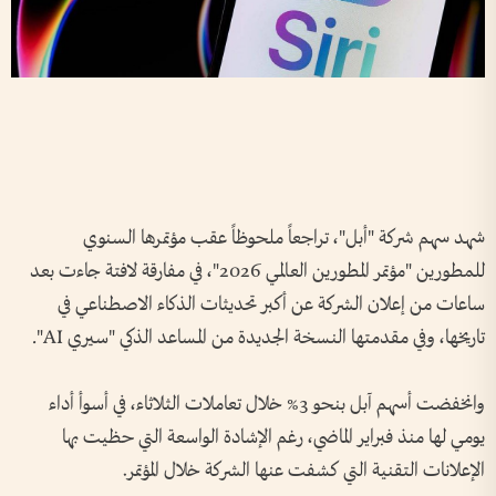
شهد سهم شركة "أبل"، تراجعاً ملحوظاً عقب مؤتمرها السنوي
للمطورين "مؤتمر المطورين العالمي 2026"، في مفارقة لافتة جاءت بعد
ساعات من إعلان الشركة عن أكبر تحديثات الذكاء الاصطناعي في
تاريخها، وفي مقدمتها النسخة الجديدة من المساعد الذكي "سيري AI".
وانخفضت أسهم آبل بنحو 3% خلال تعاملات الثلاثاء، في أسوأ أداء
يومي لها منذ فبراير الماضي، رغم الإشادة الواسعة التي حظيت بها
الإعلانات التقنية التي كشفت عنها الشركة خلال المؤتمر.