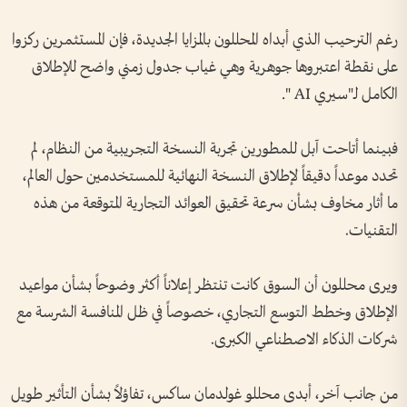
رغم الترحيب الذي أبداه المحللون بالمزايا الجديدة، فإن المستثمرين ركزوا
على نقطة اعتبروها جوهرية وهي غياب جدول زمني واضح للإطلاق
الكامل لـ"سيري AI ".
فبينما أتاحت آبل للمطورين تجربة النسخة التجريبية من النظام، لم
تحدد موعداً دقيقاً لإطلاق النسخة النهائية للمستخدمين حول العالم،
ما أثار مخاوف بشأن سرعة تحقيق العوائد التجارية المتوقعة من هذه
التقنيات.
ويرى محللون أن السوق كانت تنتظر إعلاناً أكثر وضوحاً بشأن مواعيد
الإطلاق وخطط التوسع التجاري، خصوصاً في ظل المنافسة الشرسة مع
شركات الذكاء الاصطناعي الكبرى.
من جانب آخر، أبدى محللو غولدمان ساكس، تفاؤلاً بشأن التأثير طويل