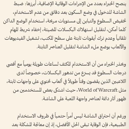
ينصح الخبراء بعدد من الإجراءات الوقائية الإضافية، أبرزها: ضبط
الشاشة للدخول في وضع السكون بعد دقائق من عدم الاستخدام،
تخفيض السطوع والتباين إلى مستويات مريحة، استخدام الوضع الداكن
كلما أمكن، لتقليل استهلاك البكسلات المضيئة، إخفاء شريط المهام
تلقائياً وعدم ترك أيقونات ثابتة على سطح المكتب، تشغيل الفيديوهات
والألعاب بوضع ملء الشاشة لتقليل العناصر الثابتة.
ويحذر الخبراء من أن الاستخدام المكثف لساعات طويلة يومياً مع أقصى
درجات السطوع قد يسرّع من تدهور البكسلات، خصوصاً لدى
اللاعبين الذين يقضون وقتاً طويلاً في ألعاب تحتوي على واجهات ثابتة،
مثل World of Warcraft، حيث اشتكى بعض المستخدمين من
ظهور آثار دائمة لعناصر واجهة اللعبة على الشاشة.
ورغم أن احتراق الشاشة ليس أمراً حتمياً في ظروف الاستخدام
الطبيعية، فإن الوقاية تبقى الحل الأفضل، إذ إن معالجة المشكلة بعد