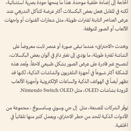
الحاجة إلى إضاءة خلفية موحدة. هذا ما يمنحها جودة بصرية استثنائية،
لكنه في المقابل يجعل بعض البكسلات أكثر عرضة للتآكل التدريجي عند
عرض العناصر الثابتة لفترات طويلة، مثل شعارات القنوات أو واجهات
الألعاب أو الصور المتوقفة.
ويحدث «الاحتراق» عندما تبقى صورة أو عنصر ثابت معروضاً على
الشاشة لفترة طويلة، ما يؤدي إلى تغيّر دائم في ألوان بعض البكسلات،
لتصبح غير قادرة على عرض الصور بشكل طبيعي لاحقاً. وتُعد هذه
المشكلة أكثر شيوعاً في أجهزة التلفزيون والشاشات الذكية، لكنها قد
تظهر أيضاً في الهواتف الذكية والساعات الإلكترونية وأجهزة الألعاب
المزودة بشاشات OLED، مثل Nintendo Switch OLED.
توفّر الشركات المصنعة، مثل إل جي وسوني وسامسونج ، مجموعة من
الأدوات الذكية للحد من خطر الاحتراق، ويعمل كثير منها تلقائياً في
الخلفية.