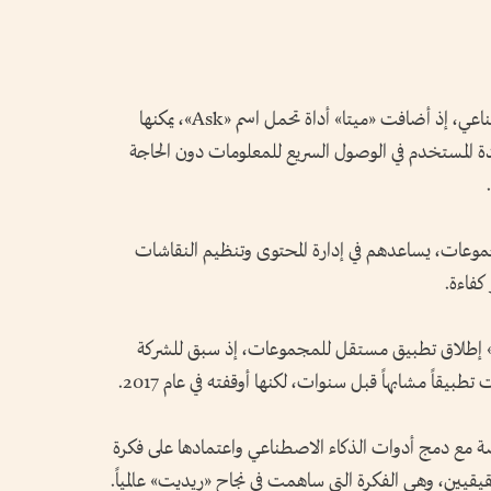
التطبيق الجديد لا يخلو من مزايا الذكاء الاصطناعي، إذ أضافت «ميتا» أداة تحمل اسم «Ask»، يمكنها
 المستخدم في الوصول السريع للمعلومات دون الحاجة
مجموعات، يساعدهم في إدارة المحتوى وتنظيم النقاشات
كفاءة.
يتا» إطلاق تطبيق مستقل للمجموعات، إذ سبق للشركة
اً مشابهاً قبل سنوات، لكنها أوقفته في عام 2017.
اصة مع دمج أدوات الذكاء الاصطناعي واعتمادها على فكرة
ن، وهي الفكرة التي ساهمت في نجاح «ريديت» عالمياً.