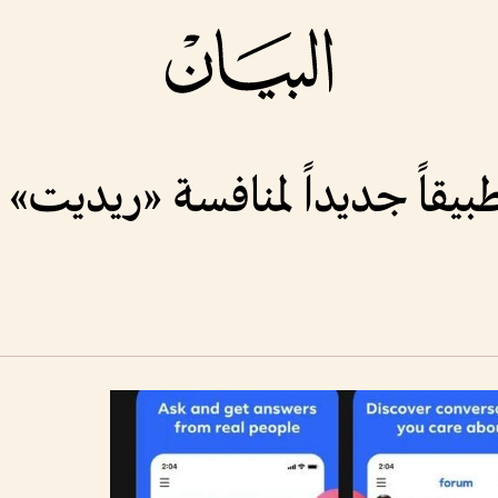
بيقاً جديداً لمنافسة «ريديت» ب