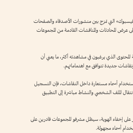
فيسبوك» التي تمزج بين منشورات الأصدقاء والصفحات
وى المقترح، يعتمد تطبيق «Forum» على عرض المحادثات والمناقشات القادمة من المجموعات
المحتوى الذي يرغبون في مشاهدته أكثر، ما يعني أن
قاشات جديدة تتوافق مع اهتماماتهم.
استخدام أسماء مستعارة داخل النقاشات، فإن التسجيل
ال الملف الشخصي والنشاط مباشرة إلى التطبيق
على إخفاء الهوية، سيظل مشرفو المجموعات قادرين على
خدام أسماء مجهولة.