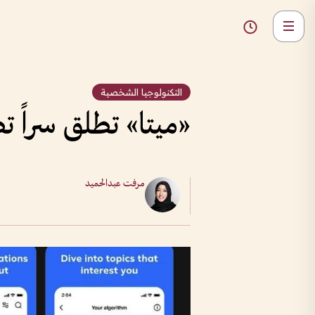
التكنولوجيا الشخصية
«ميتا» تطلق سراً تط
مرفت عبدالحميد