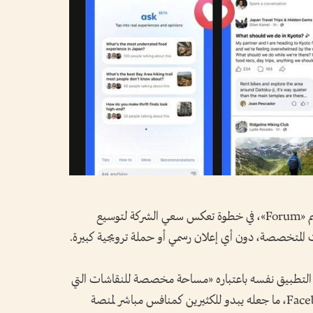
أطلقت Meta بهدوء تطبيقاً جديداً يحمل اسم «Forum»، في خطوة تعكس سعي الشركة لتوسيع
ت المتخصصة، دون أي إعلان رسمي أو حملة ترويجية كبيرة.
التطبيق نفسه باعتباره «مساحة مخصصة للنقاشات التي
تهمك»، مع تركيز كامل على مجموعات Facebook، ما جعله يبدو للكثيرين كمنافس مباشر لمنصة