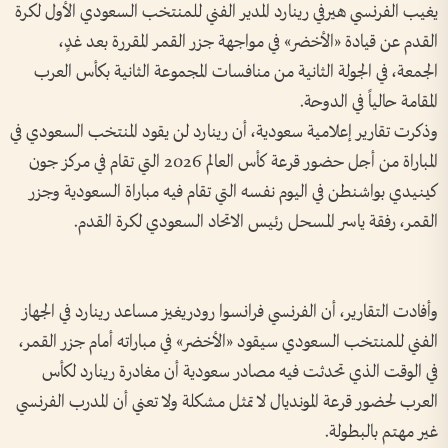
يغيب الفرنسي هيرفي رينارد المدير الفني للمنتخب السعودي الأول لكرة
القدم عن قيادة «الأخضر» في مواجهة جزر القمر المقررة بعد غدٍ،
الجمعة، في الجولة الثانية من منافسات المجموعة الثانية بكأس العرب
المقامة حالياً في الدوحة.
وذكرت تقارير إعلامية سعودية، أن رينارد لن يقود المنتخب السعودي في
المباراة من أجل حضور قرعة كأس العالم 2026 التي تقام في مركز جون
كينيدي بواشنطن في اليوم نفسه التي تقام فيه مباراة السعودية وجزر
القمر، رفقة ياسر المسحل رئيس الاتحاد السعودي لكرة القدم.
وأفادت التقارير، أن الفرنسي فرانسوا رودريغيز مساعد رينارد في الجهاز
الفني للمنتخب السعودي سيقود «الأخضر» في مباراته أمام جزر القمر،
في الوقت الذي تحدثت فيه مصادر سعودية أن مغادرة رينارد لكأس
العرب لحضور قرعة المونديال لا تمثل مشكلة ولا تعني أن المدرب الفرنسي
غير مهتم بالبطولة.