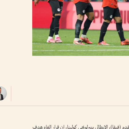
قدم (فيفا)، الإيطالي بييرلويجي كولينا، إن قرار إلغاء هدف