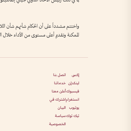
بما في ذلك رئيس الاتحاد الدولي جياني إنفانتينو.
واختتم مشدداً على أن الحكام شأنهم شأن اللاعب
الممكنة وتقديم أعلى مستوى من الأداء خلال ال
إكس
اتصل بنا
لينكدإن
خدماتنا
فيسبوك
أعلن معنا
انستغرام
اشترك في
يوتيوب
البيان
تيك توك
سياسة
الخصوصية