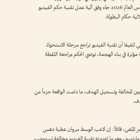
مصر أمام الأرجنتين في دور الستة عشر من كأس العالم 2026 جاء وفق آلية عمل تقنية حكم الفيديو
لية حكام البطولة.
ي للفيفا أن تقنية الفيديو تراجع مرحلة الاستحواذ
رة في بناء الهجمة، توصي الحكم بمراجعة اللقطة
ين المخالفة وتسجيل الهدف، ما دامت الواقعة جزءاً من
دف.
 الملغى، قائلاً: إن لاعب الوسط مروان عطية دهس
مارتينيز، وهو ما اعتبرته تقنية الفيديو مخالفة تستوجب