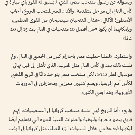
وبسؤاله عن وصول منتخب مصر، الذي لم يسبق له الفوز بأي مباراة في
كأس العالم، إلى مراحل متقدمة، والأداء المميز لمنتخب النرويج، أجاب
الأسطورة الألماني: «هذان المنتخبان سيصبحان من القوى العظمى،
وبإمكانهما أن يكونا ضمن أفضل 10 منتخبات في العالم بعد 15 إلى 20
عامًا».
واستطرد: «لطالما حظيت مصر باحترام كبير من الجميع في العالم، ولم
تثبت ذلك بعد في كأس العالم مثل المغرب، الذي تأهل إلى قبل نهائي
مونديال قطر 2022، لكن منتخب مصر يتواجد دائمًا في المربع الذهبي
لكأس أمم إفريقيا، ويضم لاعبين مميزين ومحترفين في الدوريات
الأوروبية، وهذا يعني الكثير».
وتابع: «أما النرويج فهي تشبه منتخب كرواتيا في التسعينيات، إنهم
فريق يتميز بالعزيمة والموهبة والقدرات الفنية المميزة التي تؤهلهم أيضًا
ليكونوا قوة عظمى خلال السنوات الـ15 المقبلة، مثل كرواتيا في الوقت