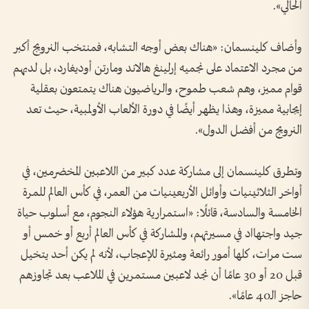
الحالي».
وأضاف كلينسمان: «هناك بعض أوجه التشابه، فمنتخب النرويج أكبر
من مجرد الاعتماد على نجميه إرلينغ هالاند ومارتن أوديغارد، بل لديهم
قوام مميز، وهم شعب طموح، والرياضيون هناك يتمتعون بعقلية
إيجابية مميزة، وهذا يظهر أيضًا في دورة الألعاب الأولمبية، حيث تعد
النرويج من أفضل الدول».
وتطرق كلينسمان إلى مشاركة عدد كبير من اللاعبين المخضرمين، في
أواخر الثلاثينيات وأوائل الأربعينيات من العمر، في كأس العالم للمرة
الخامسة والسادسة، قائلًا: «استمرارية هؤلاء النجوم، مع أسلوب حياة
جيد واجتهااد في مسيرتهم، والمشاركة في كأس العالم أربع أو خمس أو
ست مرات، كلها أمور رائعة ومثيرة للإعجاب، لأنه لم يكن أحد يتخيل
قبل 20 أو 30 عامًا أن نجد لاعبين مستمرين في الملاعب بعد تجاوزهم
حاجز الـ40 عامًا».