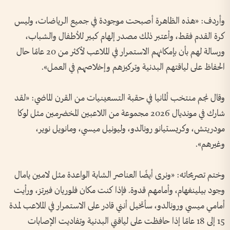
وأردف: «هذه الظاهرة أصبحت موجودة في جميع الرياضات، وليس
كرة القدم فقط، وأعتبر ذلك مصدر إلهام كبير للأطفال والشباب،
ورسالة لهم بأن بإمكانهم الاستمرار في الملاعب لأكثر من 20 عامًا حال
الحفاظ على لياقتهم البدنية وتركيزهم وإخلاصهم في العمل».
وقال نجم منتخب ألمانيا في حقبة التسعينيات من القرن الماضي: «لقد
شارك في مونديال 2026 مجموعة من اللاعبين المخضرمين مثل لوكا
مودريتش، وكريستيانو رونالدو، وليونيل ميسي، ومانويل نوير،
وغيرهم».
وختم تصريحاته: «ونرى أيضًا العناصر الشابة الواعدة مثل لامين يامال
وجود بيلينغهام، وأمامهم قدوة. فإذا كنت مكان فلوريان فيرتز، ورأيت
أمامي ميسي ورونالدو، سأتخيل أنني قادر على الاستمرار في الملاعب لمدة
15 إلى 18 عامًا إذا حافظت على لياقتي البدنية وتفاديت الإصابات