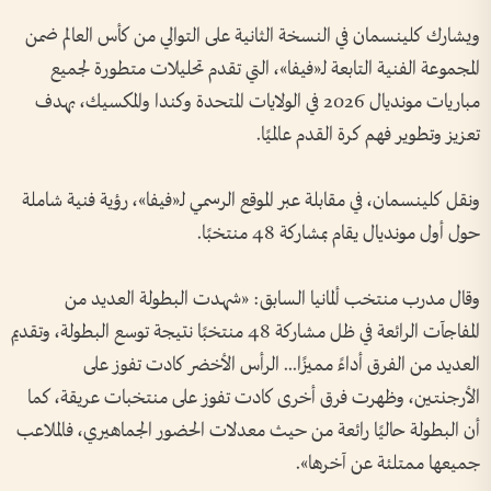
ويشارك كلينسمان في النسخة الثانية على التوالي من كأس العالم ضمن
المجموعة الفنية التابعة لـ«فيفا»، التي تقدم تحليلات متطورة لجميع
مباريات مونديال 2026 في الولايات المتحدة وكندا والمكسيك، بهدف
تعزيز وتطوير فهم كرة القدم عالميًا.
ونقل كلينسمان، في مقابلة عبر الموقع الرسمي لـ«فيفا»، رؤية فنية شاملة
حول أول مونديال يقام بمشاركة 48 منتخبًا.
وقال مدرب منتخب ألمانيا السابق: «شهدت البطولة العديد من
المفاجآت الرائعة في ظل مشاركة 48 منتخبًا نتيجة توسع البطولة، وتقديم
العديد من الفرق أداءً مميزًا... الرأس الأخضر كادت تفوز على
الأرجنتين، وظهرت فرق أخرى كادت تفوز على منتخبات عريقة، كما
أن البطولة حاليًا رائعة من حيث معدلات الحضور الجماهيري، فالملاعب
جميعها ممتلئة عن آخرها».