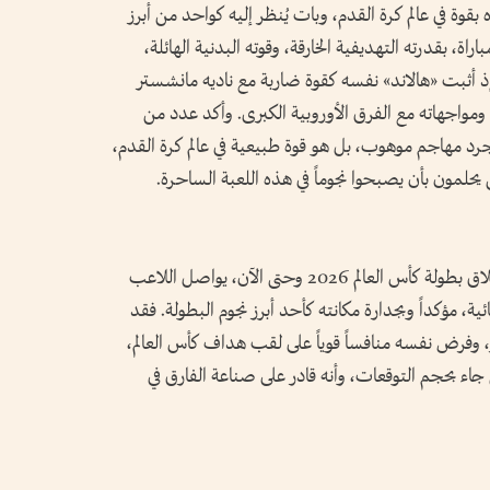
بقوة في عالم كرة القدم، وبات يُنظر إليه كواحد من أبرز
راة، بقدرته التهديفية الخارقة، وقوته البدنية الهائلة،
 أثبت «هالاند» نفسه كقوة ضاربة مع ناديه مانشستر
ي ومواجهاته مع الفرق الأوروبية الكبرى. وأكد عدد من
جرد مهاجم موهوب، بل هو قوة طبيعية في عالم كرة القدم،
 يحلمون بأن يصبحوا نجوماً في هذه اللعبة الساحرة.
وقال المدرب المواطن محمد الهياس: منذ انطلاق بطولة كأس العالم 2026 وحتى الآن، يواصل اللاعب
ية، مؤكداً وبجدارة مكانته كأحد أبرز نجوم البطولة. فقد
ثر، وفرض نفسه منافساً قوياً على لقب هداف كأس العالم،
اء بحجم التوقعات، وأنه قادر على صناعة الفارق في