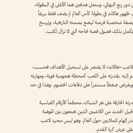
لاده إلى دور ربع النهائي، وسجل هدفين هما الأغلى في البطولة،
ظهور هالاند في بطولة كأس العالم لم يضف فقط بريقاً
 بصفة شخصية فرصة ليضع بصمته التاريخية، ويُرسخ
ُكمل بذلك فصول قصة نجاحه التي لا تزال تُكتب.
 اللاعب «هالاند» لا يقتصر على تسجيل الأهداف فحسب،
م إليه. بقدرته على اللعب كمحطة هجومية قوية، ومهارته
ويفرض ضغطاً مستمراً على دفاعات الخصوم. وهذا في حد
ه الخارقة على هز الشباك، محطماً الأرقام القياسية
لجيل الجديد من اللاعبين الذين يجمعون بين الموهبة
صدر إلهام للملايين حول العالم. وهو ليس مجرد لاعب
لى عرش كرة القدم.