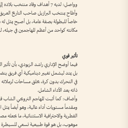
وواصل: لديه 7 أهداف وقاد منتخب ب
وأطاح بمنتخب البرازيل صاحب التاريخ العريق، 
خاصاً للبطولة بصفة عامة، بل أصبح يمثل له
مكانته كواحد من أعظم المهاجمين في جيله، لي
تأثير قوي
فيما أوضح الإداري راشد الزيودي، بأن تأثير
بل يمتد ليشمل تغيير ديناميكية أي فريق ينض
في التحرك بدون كرة، يخلق مساحات لزملائه 
ذاته يعد الأداء الشامل.
وأضاف: كما أثبت المهاجم النرويجي الشاب قدرت
ومقدماً مستويات أداء عالية، وهو أيضاً يمثل ا
الفطرية والاحترافية الاستثنائية، ما يجعله م
موهوب، بل هو قوة طبيعية تسعى للسيطرة ع