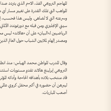
المهاجم النرويجي الفذ، الاسم الذي يتردد صداه 
المواهب التي تملك القدرة على تغيير مسار أي مبا
وسرعته التي لا تُضاهى. وليس هذا فحسب، إذ
سيتي الإنجليزي ومن قبله مع دورتموندد الألمان
الرياضيين لـ«البيان» على أن «هالاند» ليس م
ومصدر إلهام لملايين الشباب حول العالم الذين
النرويجي إيرلينغ هالاند تقديم مستويات استثنائ
قاد منتخب بلاده بأهدافه الحاسمة وأدائه المؤ
ليبرهن أن حضوره في أكبر محفل كروي عالمي ج
أصعب المباريات.