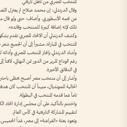
المنتخب المصري من تأهل تاريخي
وقال الدرندلي: إن محمد صلاح لم يعتزل اللع
عن نجمه الأسطوري. وأضاف: حتى ولو قال مح
ذلك لإنه إضافة كبيرة للمنتخب وقائده».
وكشف الدرندلي أن الاتحاد المصري تقدم بشك
المنتخب في المباراة، مشيراً إلى أن الجميع شعر
وأشاد الدرندلي بإنجاز المنتخب المصري وأدائه ا
رغم الوداع المرير من الدور ثمن النهائي، لافتا
في الدقائق الأخيرة.
وأشار إلى أن منتخب مصر أصبح يحظى باحترام ال
الحالية للمونديال، مبيناً أن المنتخب كان ه
تاماً عما قدمه المنتخب في البطولة.
واختتم بالتأكيد على أن مجلس إدارة اتحاد ال
لتقييم المشاركة التاريخية في كأس العالم.
وتعود بعثة «الفراعنة» إلى مصر، غداً الخمي