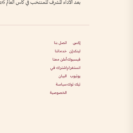
بعد الأداء المشرف للمنتخب في كأس العالم 2026.
إكس
اتصل بنا
لينكدإن
خدماتنا
فيسبوك
أعلن معنا
انستغرام
اشترك في
يوتيوب
البيان
تيك توك
سياسة
الخصوصية