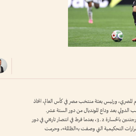
م المصري، ورئيس بعثة منتخب مصر في كأس العالم، اتخاذ
عب الدولي بعد وداع المونديال من دور الستة عشر.
وودع منتخب مصر كأس العالم 2026 أمام الأرجنتين بالخسارة 2 ـ 3، بعدما فرط في انتصار تاريخي في دور
 القرارات التحكيمية التي وصفت بـ«الظالمة»، وحرمت