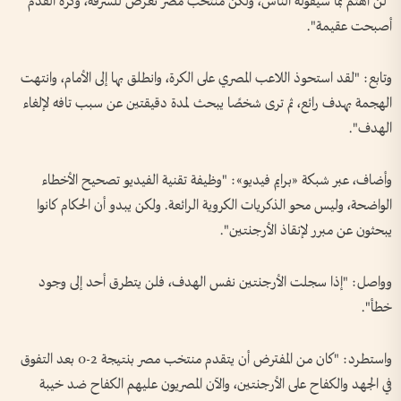
"لن أهتم بما سيقوله الناس، ولكن منتخب مصر تعرض للسرقة، وكرة القدم
أصبحت عقيمة".
وتابع: "لقد استحوذ اللاعب المصري على الكرة، وانطلق بها إلى الأمام، وانتهت
الهجمة بهدف رائع، ثم ترى شخصًا يبحث لمدة دقيقتين عن سبب تافه لإلغاء
الهدف".
وأضاف، عبر شبكة «برايم فيديو»: "وظيفة تقنية الفيديو تصحيح الأخطاء
الواضحة، وليس محو الذكريات الكروية الرائعة. ولكن يبدو أن الحكام كانوا
يبحثون عن مبرر لإنقاذ الأرجنتين".
وواصل: "إذا سجلت الأرجنتين نفس الهدف، فلن يتطرق أحد إلى وجود
خطأ".
واستطرد: "كان من المفترض أن يتقدم منتخب مصر بنتيجة 2-0 بعد التفوق
في الجهد والكفاح على الأرجنتين، والآن المصريون عليهم الكفاح ضد خيبة