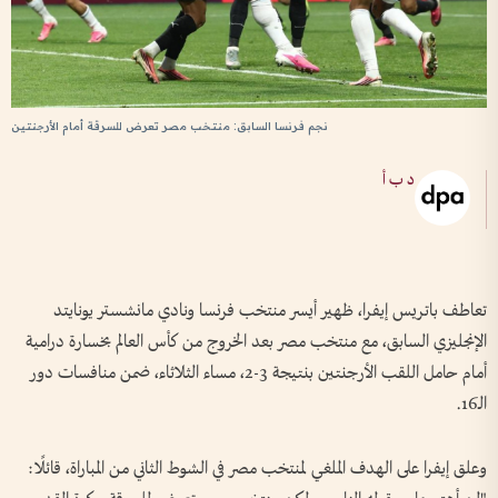
نجم فرنسا السابق: منتخب مصر تعرض للسرقة أمام الأرجنتين
د ب أ
تعاطف باتريس إيفرا، ظهير أيسر منتخب فرنسا ونادي مانشستر يونايتد
الإنجليزي السابق، مع منتخب مصر بعد الخروج من كأس العالم بخسارة درامية
أمام حامل اللقب الأرجنتين بنتيجة 3-2، مساء الثلاثاء، ضمن منافسات دور
الـ16.
وعلق إيفرا على الهدف الملغي لمنتخب مصر في الشوط الثاني من المباراة، قائلًا: