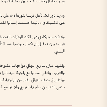
وسويسرا، إلى جانب الأرجنتين ممثلةً لأمريكا الج
على المكسيك 3-2، فيما حسمت إسبانيا القمة الإيبيرية أمام البرتغال بهدف دون رد.
السلبي.
وتشهد مباريات ربع النهائي مواجهات مفتوحة 
والمغرب، وتلتقي إسبانيا مع بلجيكا، بينما توا
ويلتقي في نصف النهائي الفائز من مواجهة فرنس
يلتقي الفائز من مواجهة النرويج وإنجلترا مع ا