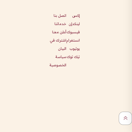
إكس
اتصل بنا
لينكدإن
خدماتنا
فيسبوك
أعلن معنا
انستغرام
اشترك في
يوتيوب
البيان
تيك توك
سياسة
الخصوصية