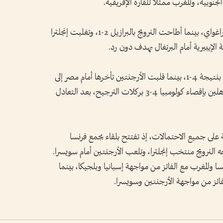
نوبية، والمغرب ممثلًا للقارة الإفريقية.
وشهد دور الـ16 تأهل فرنسا بفوزها 1-0 على باراغواي، بينما أطاحت النرويج بالبرازيل 2-1، وتغلبت إنجلترا
وتخطت بلجيكا، في دور الـ16، الولايات المتحدة بنتيجة 4-1، بينما قلبت الأرجنتين تأخرها أمام مصر إلى
فوز مثير 3-2، قبل أن تكمل سويسرا عقد المتأهلين بإقصاء كولومبيا 4-3 بركلات الترجيح، بعد التعادل
على جميع الاحتمالات، إذ تفتتح بلقاء يجمع فرنسا
جه النرويج منتخب إنجلترا، وتلعب الأرجنتين أمام سويسرا.
ا والمغرب مع الفائز من مواجهة إسبانيا وبلجيكا، بينما
لفائز من مواجهة الأرجنتين وسويسرا.