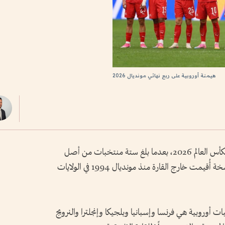
هيمنة أوروبية على ربع نهائي مونديال 2026
فرضت أوروبا هيمنتها على الدور ربع النهائي لكأس العالم 2026، بعدما بلغ ستة منتخبات من أصل
ثمانية هذا الدور، وهو أكبر حضور أوروبي في نسخة أُقيمت خارج القارة منذ مونديال 1994 في الولايات
بات أوروبية هي فرنسا وإسبانيا وبلجيكا وإنجلترا والنرويج