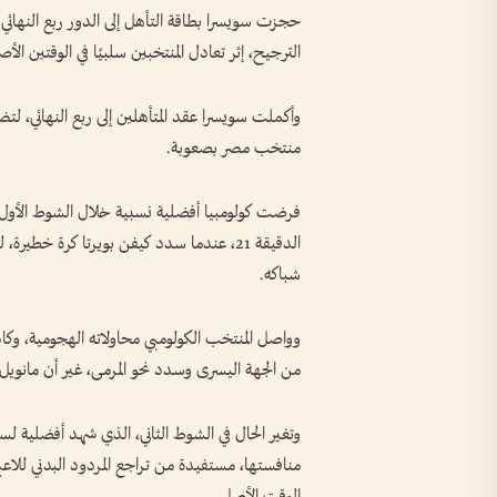
الترجيح، إثر تعادل المنتخبين سلبيًا في الوقتين ال
وأكملت سويسرا عقد المتأهلين إلى ربع النهائي، لتض
منتخب مصر بصعوبة.
فرضت كولومبيا أفضلية نسبية خلال الشوط الأول، 
الدقيقة 21، عندما سدد كيفن بويرتا كرة خ
شباكه.
من الجهة اليسرى وسدد نحو المرمى، غير أن مانويل أ
وتغير الحال في الشوط الثاني، الذي شهد أفضلية ل
منافستها، مستفيدة من تراجع المردود البدني للاعبي
الوقت الأصلي.