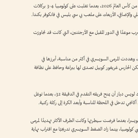
حجزت سويسرا بطاقة التأهل إلى الدور ربع النهائي من كأس العالم 2026، بعدما تغلبت على كولومبيا 4-3 بركلات
أصلي والإضافي، الأربعاء، على ملعب بي سي بليس في فانكوفر بكندا.
رب موعدًا في الدور المقبل مع الأرجنتين، التي كانت قد تجاوزت
وهددت المرمى السويسري في أكثر من مناسبة، أبرزها في
طيرة، لكن الحارس غريغور كوبيل تصدى لها ببراعة وحافظ على نظافة
وواصل المنتخب الكولومبي محاولاته الهجومية، وكاد لويس دياز أن يمنح فريقه التقدم في الدقيقة 32، بعدما توغل
كانجي تدخل في اللحظة المناسبة وأبعد الكرة إلى ركلة ركنية.
سويسرا، بعدما فرضت سيطرتها وكانت الطرف الأكثر تهديدًا لمرمى
 كولومبيا، بينما زاد الضغط السويسري تدريجيًا مع اقتراب نهاية