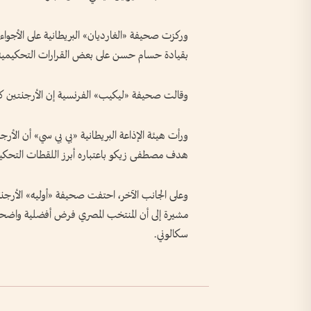
وركزت صحيفة «الغارديان» البريطانية على الأجواء
بقيادة حسام حسن على بعض القرارات التحكيمية،
وقالت صحيفة «ليكيب» الفرنسية إن الأرجنتين كا
ورأت هيئة الإذاعة البريطانية «بي بي سي» أن ال
هدف مصطفى زيكو باعتباره أبرز اللقطات التحكيمية 
وعلى الجانب الآخر، احتفت صحيفة «أوليه» الأرجن
مشيرة إلى أن المنتخب المصري فرض أفضلية واضحة ف
سكالوني.