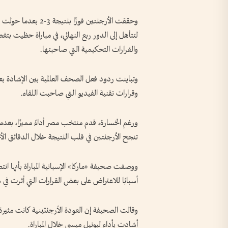
وحققت الأرجنتين فوزً
لتتأهل إلى الدور ربع النهائي، في مباراة حظيت بت
والقرارات التحكيمية التي صاحبتها.
وتباينت ردود فعل الصحف العالمية بين الإشادة بع
وقرارات تقنية الفيديو التي صاحبت اللقاء.
ورغم الخسارة، قدم منتخب مصر أداءً مميزًا، بعدما ك
تنجح الأرجنتين في قلب النتيجة خلال الدقائق الأخ
ووصفت صحيفة «ماركا» الإسبانية المباراة بأنها ا
أسبابًا للاعتراض على بعض القرارات التي أثرت في س
أشادت بأداء ليونيل ميسي خلال المباراة.