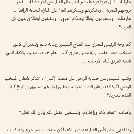
بطولية .. قاتل فيها فراعنة مصر أمام بطل العالم حتى آخر دقيقة .. نفخر
بروحهم المصرية .. ونشكرهم ويشكرهم العالم على المباراة الممتعة الرائعة ..
هاردلك .. وستعودون أبطالاً لوطنكم العربي .. وستبقون أبطالاً في عيون كل
العرب".
كما وجّه الرئيس المصري عبد الفتاح السيسي رسالة دعم وتقدير إلى لاعبي
منتخب مصر، عقب نهاية مشوارهم في كأس العالم 2026، مشيدا بالأداء الذي
قدمه الفريق أمام الأرجنتين .
وكتب السيسي عبر حسابه الرسمي على منصة "إكس" : "شكرا لأبطال المنتخب
الوطني لكرة القدم على الأداء المشرف، وتحقيق إنجاز غير مسبوق في تاريخ كرة
القدم المصرية."
وأضاف: "نفخر بكم وبإنجازكم، والمستقبل أفضل لكم بإذن الله تعالى."
ربما انتهى حلم كأس العالم عند دور الـ16، لكن منتخب مصر خرج وقد كسب