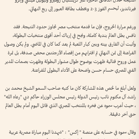
النتيجة خلال الدقائق الأخيرة عبر كريستيان روميرو وليونيل ميسي وإنزو
فيرنانديز، ليحسم الفوز 3-2 ويخطف بطاقة العبور إلى ربع النهائي.
ورغم مرارة الخروج، فإن ما قدمه منتخب مصر تجاوز حدود النتيجة. فقد
نافس بطل العالم بندية كاملة، ونجح في إرباك أحد أقوى منتخبات البطولة،
وأثبت أن الفارق بينه وبين كبار اللعبة لم يعد كما كان في الماضي. ولم يكن وصول
الفراعنة إلى ثمن النهائي ثم اقترابهم من إقصاء الأرجنتين محض صدفة، بل ثمرة
عمل وروح قتالية ظهرت بوضوح طوال مشوار البطولة وظهرت بصمات المدير
الفني المصري حسام حسن واضحة على الأداء البطولى للفراعنة.
ولعل أبلغ ما لخص هذه المشاركة كان ما كتبه صاحب السمو الشيخ محمد بن
راشد آل مكتوم نائب رئيس الدولة رئيس مجلس الوزراء حاكم دبي "رعاه الله"
، حيث أعرب سموه عن فخره بالمنتخب المصري الذي قاتل اليوم أمام بطل العالم
حتى آخر دقيقة.
وقال سموه في حسابه على منصة " إكس" : "شهدنا اليوم مباراة مصرية عربية