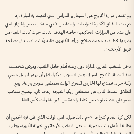
ولم تقتصر مرارة الخروج على السيناريو الدرامي الذي انتهت به المباراة، إذ
شهدت الدقائق الأخيرة اعتراضات واسعة من لاعبي منتخب مصر والجهاز الفني
على عدد من القرارات التحكيمية خاصة الهدف الثالث حيث كانت اللعبة من
بدايتها خطأ ضد محمد صلاح، ورأها الكثيرون ظالمة وكانت تصب في مصلحة
فريق الأرجنتين.
دخل المنتخب المصري المباراة دون رهبة أمام حامل اللقب، وفرض شخصيته
منذ البداية، فافتتح ياسر إبراهيم التسجيل مبكرا، قبل أن يهدر ليونيل ميسي
ركلة جزاء، تصدى لها الحارس المصري الواعد مصطفى شوبير ببراعة. ومع
انطلاق الشوط الثاني، عزز مصطفى زيكو النتيجة بهدف ثانٍ، ليصبح منتخب
مصر على بعد خطوات من كتابة واحدة من أكبر مفاجآت كأس العالم.
لكن كرة القدم كثيرا ما تُحسم بالتفاصيل. ففي الوقت الذي ظن فيه الجميع أن
بطاقة التأهل باتت مصرية، استغل المنتخب الأرجنتيني خبرته الكبيرة، وقلب