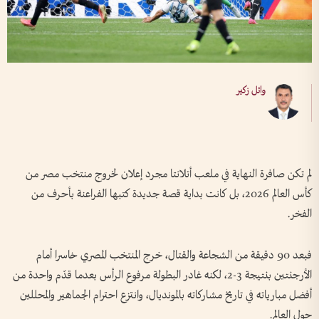
وائل زكير
لم تكن صافرة النهاية في ملعب أتلانتا مجرد إعلان لخروج منتخب مصر من
كأس العالم 2026، بل كانت بداية قصة جديدة كتبها الفراعنة بأحرف من
الفخر.
فبعد 90 دقيقة من الشجاعة والقتال، خرج المنتخب المصري خاسرا أمام
الأرجنتين بنتيجة 3-2، لكنه غادر البطولة مرفوع الرأس بعدما قدّم واحدة من
أفضل مبارياته في تاريخ مشاركاته بالمونديال، وانتزع احترام الجماهير والمحللين
حول العالم.