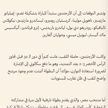
وتشير التوقعات إلى أن الأرجنتين ستبدأ المباراة بتشكيلة تضم: إيميليانو
مارتينيز، ناهويل مولينا، كريستيان روميرو، ليساندرو مارتينيز، نيكولاس
تاليافيكو، رودريغو دي بول، لياندرو باريديس، إنزو فرنانديز، أليكسيس
ماك أليستر، ليونيل ميسي، وجوليان ألفاريز.
وكانت الأرجنتين، حاملة اللقب، عانت كثيراً في دور الـ 32 قبل تجاوز
الرأس الأخضر 3-2 بعد التمديد، وهو ما دفع سكالوني إلى الإشارة
لضرورة استعادة التوازن، مؤكداً أن البطولة أثبتت عدم وجود مرشح
واضح للقب في ظل تقارب المستويات.
أما منتخب مصر، والذي يقدم بطولة تاريخية لأول مرة في مشاركته
الرابعة في كأس العالم، فيسعى إلى تحقيق مفاجأة ستشكل زلزالاً في كرة