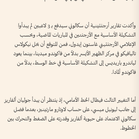
وأكدت تقارير أرجنتينية أن سكالوني سيدفع بـ 3 لاعبين لم يبدأوا
التشكيلة الأساسية مع الأرجنتين في المباريات الماضية، وبحسب
الإعلامي الأرجنتيني غاستون إيدول، فمن المتوقع أن يحل نيكولاس
تاليافيكو في مركز الظهير الأيسر بدلاً من فاكوندو ميدينا، بينما يعود
لياندرو باريديس إلى التشكيلة الأساسية في خط الوسط، بدلاً من
فاكوندو ألمادا.
أما التغيير الثالث فيطال الخط الأمامي، إذ ينتظر أن يبدأ جوليان ألفاريز
إلى جانب ليونيل ميسي، على حساب لاوتارو مارتينيز، بعدما فضل
سكالوني الاعتماد على حيوية ألفاريز وقدرته على الضغط والتحرك بين
الخطوط.