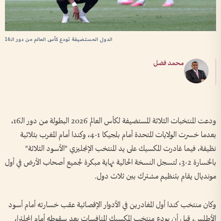
الدول المستضيفة تودع كأس العالم من دور الـ16
محمد فضل
ودعت المنتخبات الثلاثة المستضيفة لكأس العالم 2026 البطولة من دور الـ16،
بعدما خسرت الولايات المتحدة أمام بلجيكا 1-4، وكندا أمام المغرب بثلاثية
نظيفة، فيما غادرت المكسيك على يد المنتخب الإنجليزي "الأسود الثلاثة"
بالخسارة 2-3، لتسجل النسخة الحالية نهاية مبكرة لجميع أصحاب الأرض في أول
مونديال يقام بتنظيم مشترك بين ثلاث دول.
وكان منتخب كندا أول المغادرين في الأدوار الإقصائية عقب خسارته أمام أسود
الأطلس، قبل أن يودع منتخب المكسيك المنافسات بعد سقوطه أمام إنجلترا،