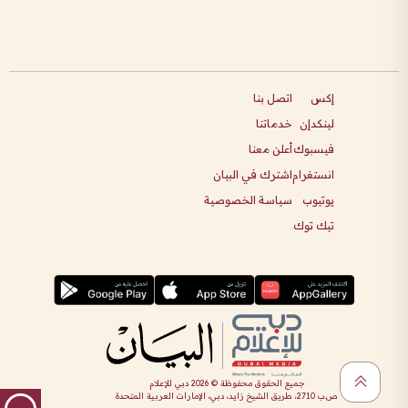
إكس
اتصل بنا
لينكدإن
خدماتنا
فيسبوك
أعلن معنا
انستغرام
اشترك في البيان
يوتيوب
سياسة الخصوصية
تيك توك
جميع الحقوق محفوظة ©
2026
دبي للإعلام
ص.ب 2710، طريق الشيخ زايد، دبي، الإمارات العربية المتحدة