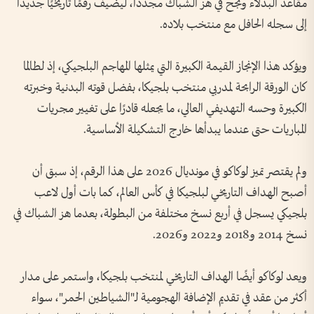
مقاعد البدلاء ونجح في هز الشباك مجددًا، ليضيف رقمًا تاريخيًا جديدًا
إلى سجله الحافل مع منتخب بلاده.
ويؤكد هذا الإنجاز القيمة الكبيرة التي يمثلها المهاجم البلجيكي، إذ لطالما
كان الورقة الرابحة لمدربي منتخب بلجيكا، بفضل قوته البدنية وخبرته
الكبيرة وحسه التهديفي العالي، ما يجعله قادرًا على تغيير مجريات
المباريات حتى عندما يبدأها خارج التشكيلة الأساسية.
ولم يقتصر تميز لوكاكو في مونديال 2026 على هذا الرقم، إذ سبق أن
أصبح الهداف التاريخي لبلجيكا في كأس العالم، كما بات أول لاعب
بلجيكي يسجل في أربع نسخ مختلفة من البطولة، بعدما هز الشباك في
نسخ 2014 و2018 و2022 و2026.
ويعد لوكاكو أيضًا الهداف التاريخي لمنتخب بلجيكا، واستمر على مدار
أكثر من عقد في تقديم الإضافة الهجومية لـ"الشياطين الحمر"، سواء