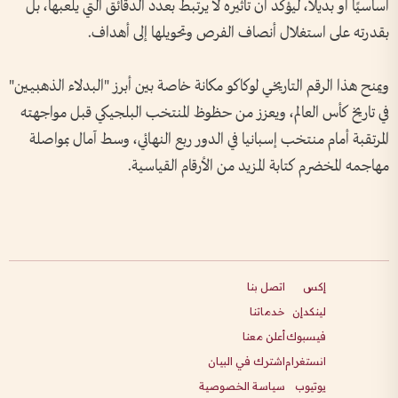
أساسيًا أو بديلًا، ليؤكد أن تأثيره لا يرتبط بعدد الدقائق التي يلعبها، بل
بقدرته على استغلال أنصاف الفرص وتحويلها إلى أهداف.
ويمنح هذا الرقم التاريخي لوكاكو مكانة خاصة بين أبرز "البدلاء الذهبيين"
في تاريخ كأس العالم، ويعزز من حظوظ المنتخب البلجيكي قبل مواجهته
المرتقبة أمام منتخب إسبانيا في الدور ربع النهائي، وسط آمال بمواصلة
مهاجمه المخضرم كتابة المزيد من الأرقام القياسية.
إكس
اتصل بنا
لينكدإن
خدماتنا
فيسبوك
أعلن معنا
انستغرام
اشترك في البيان
يوتيوب
سياسة الخصوصية