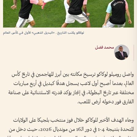
لوكاكو يكتب التاريخ.. «البديل الذهبي» الأول في كأس العالم
محمد فضل
واصل روميلو لوكاكو ترسيخ مكانته بين أبرز المهاجمين في تاريخ كأس
العالم، بعدما أصبح أول لاعب يسجل هدفًا كبديل في أربع مباريات
مختلفة عبر تاريخ البطولة، في إنجاز يؤكد قدرته الاستثنائية على صناعة
الفارق فور دخوله أرض الملعب.
وجاء الهدف الأخير للوكاكو خلال فوز منتخب بلجيكا على الولايات
المتحدة بنتيجة 4-1 في دور الـ16 من مونديال 2026، حيث دخل من