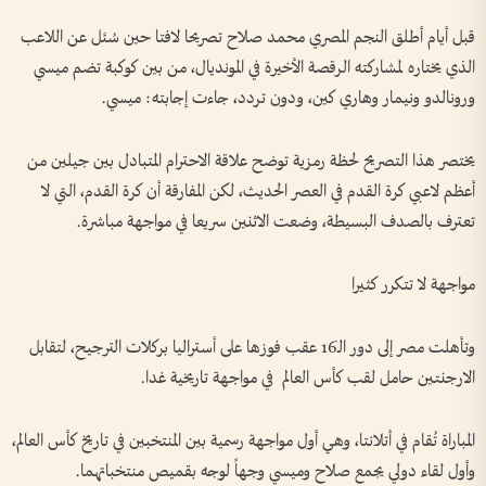
قبل أيام أطلق النجم المصري محمد صلاح تصريحا لافتا حين سُئل عن اللاعب
الذي يختاره لمشاركته الرقصة الأخيرة في المونديال، من بين كوكبة تضم ميسي
ورونالدو ونيمار وهاري كين، ودون تردد، جاءت إجابته: ميسي.
يختصر هذا التصريح لحظة رمزية توضح علاقة الاحترام المتبادل بين جيلين من
أعظم لاعبي كرة القدم في العصر الحديث، لكن المفارقة أن كرة القدم، التي لا
تعترف بالصدف البسيطة، وضعت الاثنين سريعا في مواجهة مباشرة.
مواجهة لا تتكرر كثيرا
وتأهلت مصر إلى دور الـ16 عقب فوزها على أستراليا بركلات الترجيح، لتقابل
الارجنتين حامل لقب كأس العالم في مواجهة تاريخية غدا.
المباراة تُقام في أتلانتا، وهي أول مواجهة رسمية بين المنتخبين في تاريخ كأس العالم،
وأول لقاء دولي يجمع صلاح وميسي وجهاً لوجه بقميص منتخباتهما.