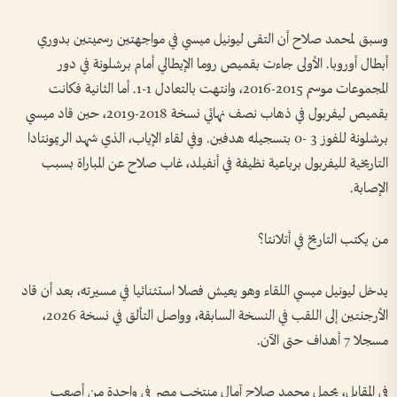
وسبق لمحمد صلاح أن التقى ليونيل ميسي في مواجهتين رسميتين بدوري
أبطال أوروبا. الأولى جاءت بقميص روما الإيطالي أمام برشلونة في دور
المجموعات موسم 2015-2016، وانتهت بالتعادل 1-1. أما الثانية فكانت
بقميص ليفربول في ذهاب نصف نهائي نسخة 2018-2019، حين قاد ميسي
برشلونة للفوز 3 -0 بتسجيله هدفين. وفي لقاء الإياب، الذي شهد الريمونتادا
التاريخية لليفربول برباعية نظيفة في أنفيلد، غاب صلاح عن المباراة بسبب
الإصابة.
من يكتب التاريخ في أتلانتا؟
يدخل ليونيل ميسي اللقاء وهو يعيش فصلا استثنائيا في مسيرته، بعد أن قاد
الأرجنتين إلى اللقب في النسخة السابقة، وواصل التألق في نسخة 2026،
مسجلا 7 أهداف حتى الآن.
في المقابل، يحمل محمد صلاح آمال منتخب مصر في واحدة من أصعب