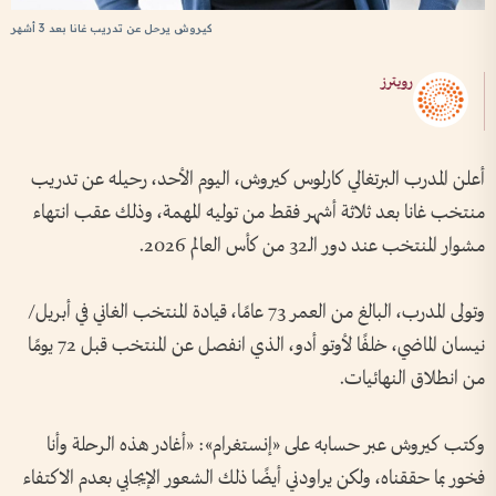
كيروش يرحل عن تدريب غانا بعد 3 أشهر
رويترز
أعلن المدرب البرتغالي كارلوس كيروش، اليوم الأحد، رحيله عن تدريب
منتخب غانا بعد ثلاثة أشهر فقط من توليه المهمة، وذلك عقب انتهاء
مشوار المنتخب عند دور الـ32 من كأس العالم 2026.
وتولى المدرب، البالغ من العمر 73 عامًا، قيادة المنتخب الغاني في أبريل/
نيسان الماضي، خلفًا لأوتو أدو، الذي انفصل عن المنتخب قبل 72 يومًا
من انطلاق النهائيات.
وكتب كيروش عبر حسابه على «إنستغرام»: «أغادر هذه الرحلة وأنا
فخور بما حققناه، ولكن يراودني أيضًا ذلك الشعور الإيجابي بعدم الاكتفاء