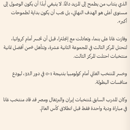
الذي ينتاب من يطمح إلى المزيد دائمًا. لا ينبغي أبدًا أن يكون الوصول إلى
مستوى أعلى هو الهدف النهائي، بل يجب أن يكون بداية لطموحات
أكبر».
وفازت غانا على بنما، وتعادلت مع إنجلترا، قبل أن تخسر أمام كرواتيا،
لتحتل المركز الثالث في المجموعة الثانية عشرة، وتتأهل ضمن أفضل ثمانية
منتخبات احتلت المركز الثالث.
وخسر المنتخب الغاني أمام كولومبيا بنتيجة 1-0 في دور الـ32، ليودع
منافسات البطولة.
وكان المدرب السابق لمنتخبات إيران والبرتغال ومصر قد قاد منتخب غانا
في مباراة ودية واحدة فقط قبل انطلاق كأس العالم.