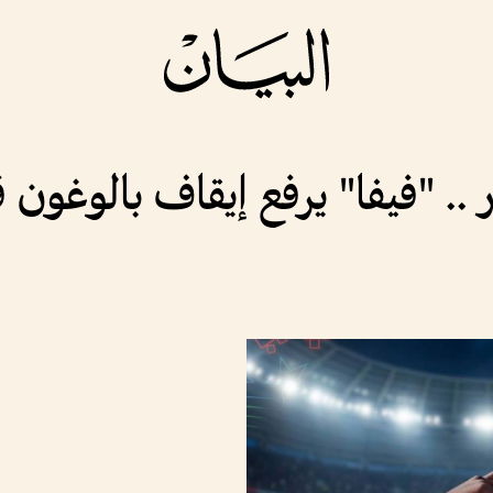
 .. "فيفا" يرفع إيقاف بالوغون