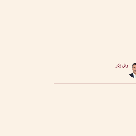
وائل زكير