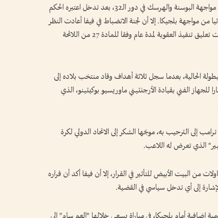
وكان بالوغون قد تلقى بطاقة حمراء مباشرة خلال مواجهة البوسنة والهرسك في دور الـ32، بعد تدخل اعتبره الحكم
ئيا من مواجهة بلجيكا. إلا أن لجنة الانضباط في فيفا أعادت النظر
في الواقعة، معتبرة أن التدخل لم يكن متعمدا، وقررت تعليق تنفيذ العقوبة لمدة عام وفقا للمادة 27 من اللائحة
البطولة الحالية، بعدما سجل ثلاثة أهداف وقاد منتخب بلاده إلى
ارا للجهاز الفني بقيادة الأرجنتيني ماوريسيو بوكيتينو، الذي
رامب إلى الترحيب به، موجّها الشكر إلى الاتحاد الدولي لكرة
بير" الذي تعرض له اللاعب.
ات من البيت الأبيض للتأثير في القرار، إلا أن فيفا أكد أن قراره
لإشارة إلى أي تدخل سياسي في القضية.
ة إضافية أمام بلجيكا، في مباراة يسعى خلالها "العم سام" إلى