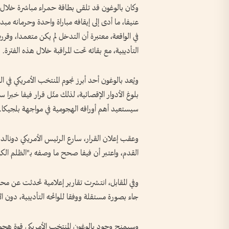
عنيفا، ما أدى إلى إيقافه مباراة واحدة وحرمانه مبد
التأديبية، مع بقائه تحت المراقبة خلال هذه الفترة.
ويُعد بالوغون أحد أبرز نجوم المنتخب الأمريكي في 
بلوغ الأدوار الإقصائية، لذلك مثّل قرار فيفا خبرا س
سيستعيد أهم أوراقه الهجومية في مواجهة بلجيكا.
وعقب إعلان القرار، سارع الرئيس الأمريكي دونالد ت
القدم، واعتبر أن فيفا صحح ما وصفه بـ"الظلم الك
وفي المقابل، انتشرت تقارير إعلامية تحدثت عن محاول
جاء بصورة مستقلة ووفقا للوائحه التأديبية، دون ا
وسيمنح وجود بالوغون المنتخب الأمريكي قوة هجومي