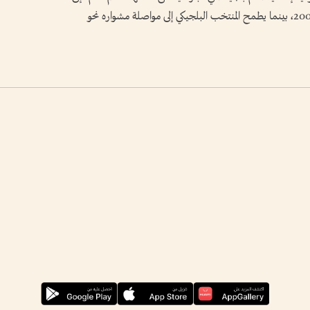
بلوغ الدور ربع النهائي للمرة الأولى منذ مونديال 2002، بينما يطمح المنتخب البلجيكي إلى مواصلة مشواره نحو