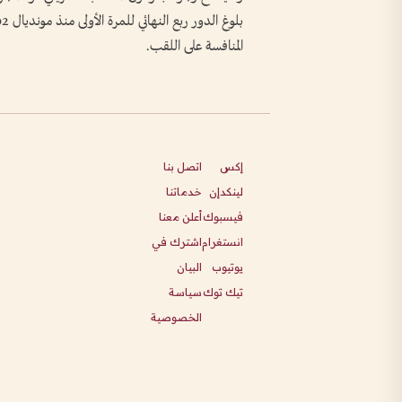
المنافسة على اللقب.
إكس
اتصل بنا
لينكدإن
خدماتنا
فيسبوك
أعلن معنا
انستغرام
اشترك في
يوتيوب
البيان
تيك توك
سياسة
الخصوصية